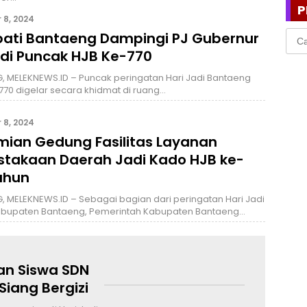
P
8, 2024
Cari
pati Bantaeng Dampingi PJ Gubernur
untu
 di Puncak HJB Ke-770
 MELEKNEWS.ID – Puncak peringatan Hari Jadi Bantaeng
770 digelar secara khidmat di ruang…
8, 2024
mian Gedung Fasilitas Layanan
stakaan Daerah Jadi Kado HJB ke-
ahun
 MELEKNEWS.ID – Sebagai bagian dari peringatan Hari Jadi
abupaten Bantaeng, Pemerintah Kabupaten Bantaeng…
an Siswa SDN
iang Bergizi