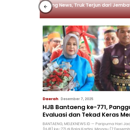
Di Jeneponto, Tiga Rumah Hangus T
Terpanggang
Daerah
Desember 7, 2025
HJB Bantaeng ke-771, Pang
Evaluasi dan Tekad Keras 
Butta Toa
BANTAENG, MELEKNEWS.ID — Paripurna Hari Ja
(HJB) ke-771 di Balai Kartini, Minggu (7 Desem