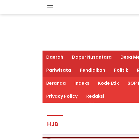
Langsung
ke
konten
Daerah
Dapur Nusantara
Desa M
Pariwisata
Pendidikan
Politik
R
Beranda
Indeks
Kode Etik
SOP 
Privacy Policy
Redaksi
HJB