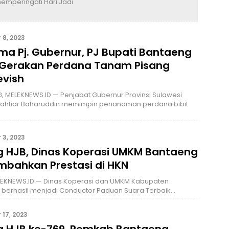
mperingati Hari Jadi
8, 2023
ma Pj. Gubernur, PJ Bupati Bantaeng
 Gerakan Perdana Tanam Pisang
vish
 MELEKNEWS.ID — Penjabat Gubernur Provinsi Sulawesi
 Bahtiar Baharuddin memimpin penanaman perdana bibit
3, 2023
g HJB, Dinas Koperasi UMKM Bantaeng
mbahkan Prestasi di HKN
LEKNEWS.ID — Dinas Koperasi dan UMKM Kabupaten
 berhasil menjadi Conductor Paduan Suara Terbaik…
17, 2023
g HJB ke-769, Pemkab Bantaeng