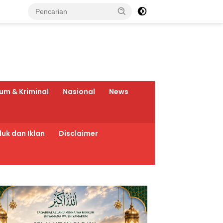
um & Kriminal
Nasional
News
uk dan Iklan
Disclaimer