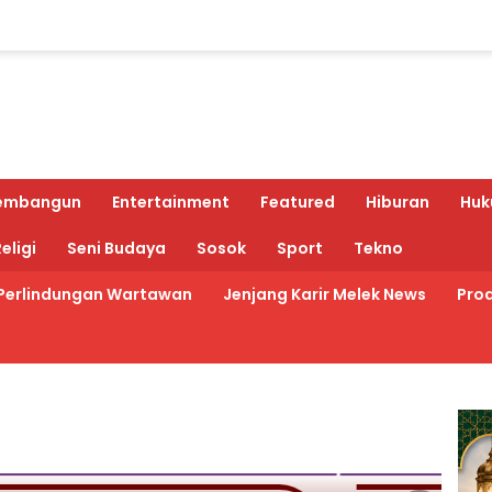
embangun
Entertainment
Featured
Hiburan
Huk
eligi
Seni Budaya
Sosok
Sport
Tekno
Perlindungan Wartawan
Jenjang Karir Melek News
Prod