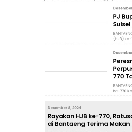
Desember 
PJ Bu
Sulsel
BANTAENG,
(HJB) ke-
Desember 
Peres
Perpu
770 T
BANTAENG,
ke-770 K
Desember 8, 2024
Rayakan HJB ke-770, Ratus
di Bantaeng Terima Makan S