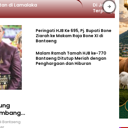
erbakar, Satu Gadis Tewas
Kondisi Ma
Peringati HJB Ke 695, Pj. Bupati Bone
Ziarah ke Makam Raja Bone XI di
Bantaeng
Malam Ramah Tamah HJB ke-770
Bantaeng Ditutup Meriah dengan
Penghargaan dan Hiburan
gung
Membangun
di Bantaeng
ber…