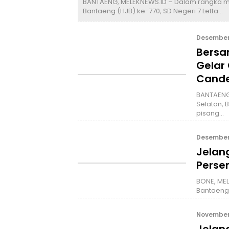
BANTAENG, MELEKNEWS.ID – Dalam rangka me
Bantaeng (HJB) ke-770, SD Negeri 7 Letta…
Desember 
Bersa
Gelar
Cande
BANTAENG,
Selatan,
pisang…
Desember 
Jelan
Perse
BONE, ME
Bantaeng
November 
Jelan