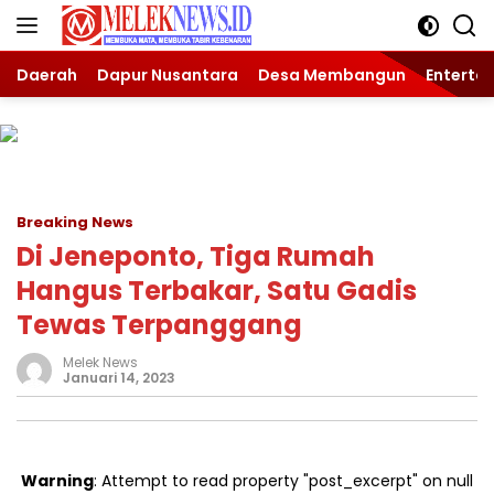
Langsung
ke
konten
Daerah
Dapur Nusantara
Desa Membangun
Enterta
Breaking News
Di Jeneponto, Tiga Rumah
Hangus Terbakar, Satu Gadis
Tewas Terpanggang
Melek News
Januari 14, 2023
Warning
: Attempt to read property "post_excerpt" on null