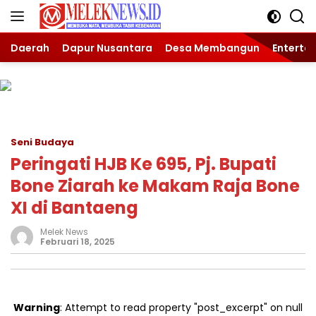
Langsung
ke
konten
Daerah
Dapur Nusantara
Desa Membangun
Enterta
Seni Budaya
Peringati HJB Ke 695, Pj. Bupati
Bone Ziarah ke Makam Raja Bone
XI di Bantaeng
Melek News
Februari 18, 2025
Warning
: Attempt to read property "post_excerpt" on null