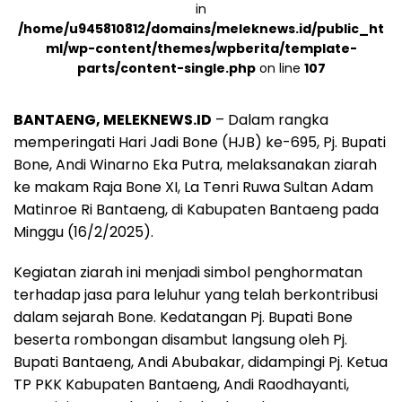
in
/home/u945810812/domains/meleknews.id/public_ht
ml/wp-content/themes/wpberita/template-
parts/content-single.php
on line
107
BANTAENG, MELEKNEWS.ID
– Dalam rangka
memperingati Hari Jadi Bone (HJB) ke-695, Pj. Bupati
Bone, Andi Winarno Eka Putra, melaksanakan ziarah
ke makam Raja Bone XI, La Tenri Ruwa Sultan Adam
Matinroe Ri Bantaeng, di Kabupaten Bantaeng pada
Minggu (16/2/2025).
Kegiatan ziarah ini menjadi simbol penghormatan
terhadap jasa para leluhur yang telah berkontribusi
dalam sejarah Bone. Kedatangan Pj. Bupati Bone
beserta rombongan disambut langsung oleh Pj.
Bupati Bantaeng, Andi Abubakar, didampingi Pj. Ketua
TP PKK Kabupaten Bantaeng, Andi Raodhayanti,