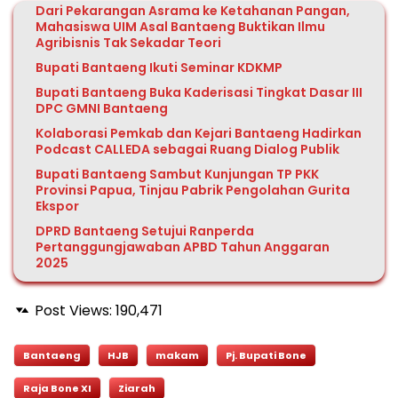
Dari Pekarangan Asrama ke Ketahanan Pangan,
Mahasiswa UIM Asal Bantaeng Buktikan Ilmu
Agribisnis Tak Sekadar Teori
Bupati Bantaeng Ikuti Seminar KDKMP
Bupati Bantaeng Buka Kaderisasi Tingkat Dasar III
DPC GMNI Bantaeng
Kolaborasi Pemkab dan Kejari Bantaeng Hadirkan
Podcast CALLEDA sebagai Ruang Dialog Publik
Bupati Bantaeng Sambut Kunjungan TP PKK
Provinsi Papua, Tinjau Pabrik Pengolahan Gurita
Ekspor
DPRD Bantaeng Setujui Ranperda
Pertanggungjawaban APBD Tahun Anggaran
2025
Post Views:
190,471
Bantaeng
HJB
makam
Pj. Bupati Bone
Raja Bone XI
Ziarah