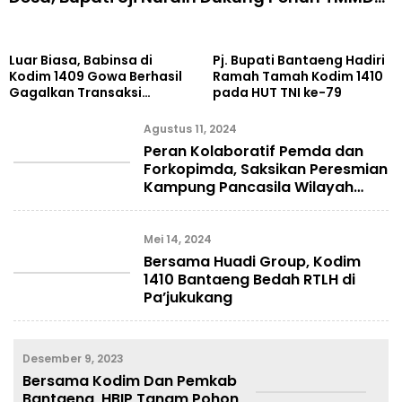
kodim Bantaeng
Luar Biasa, Babinsa di
Pj. Bupati Bantaeng Hadiri
Kodim 1409 Gowa Berhasil
Ramah Tamah Kodim 1410
Gagalkan Transaksi
pada HUT TNI ke-79
Narkoba, Barang Bukti
Sabu Diamankan
Agustus 11, 2024
Peran Kolaboratif Pemda dan
Forkopimda, Saksikan Peresmian
Kampung Pancasila Wilayah
Kodim 1410/Bantaeng
Mei 14, 2024
Bersama Huadi Group, Kodim
1410 Bantaeng Bedah RTLH di
Pa’jukukang
Desember 9, 2023
Bersama Kodim Dan Pemkab
Bantaeng, HBIP Tanam Pohon