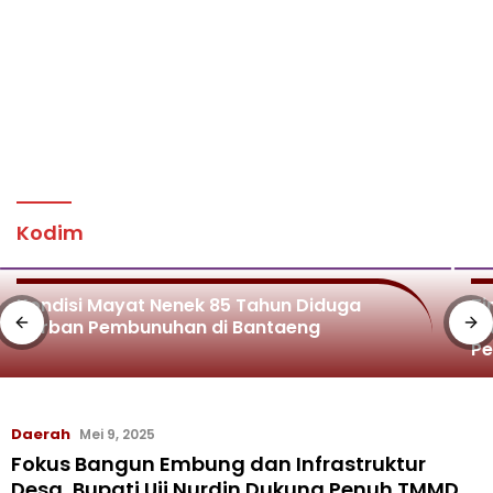
Kodim
Kondisi Mayat Nenek 85 Tahun Diduga
Ti
Korban Pembunuhan di Bantaeng
Di
P
Daerah
Mei 9, 2025
Fokus Bangun Embung dan Infrastruktur
Desa, Bupati Uji Nurdin Dukung Penuh TMMD