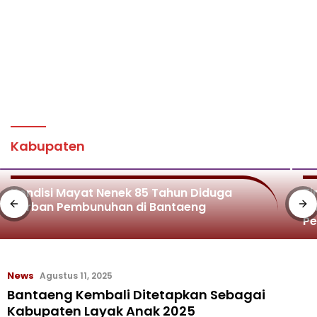
Kabupaten
Kondisi Mayat Nenek 85 Tahun Diduga
Ti
Korban Pembunuhan di Bantaeng
Di
P
News
Agustus 11, 2025
Bantaeng Kembali Ditetapkan Sebagai
Kabupaten Layak Anak 2025