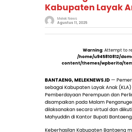
Kabupaten Layak A
Melek News
Agustus 11, 2025
Warning
: Attempt to r
/home/u945810812/doma
content/themes/wpberita/tem
BANTAENG, MELEKNEWS.ID
— Pemeri
sebagai Kabupaten Layak Anak (KLA)
Pemberdayaan Perempuan dan Perlind
disampaikan pada Malam Penganuge
dilaksanakan secara virtual dan diiku
Mahyuddin di Kantor Bupati Bantaeng
Keberhasilan Kabupaten Bantaeng mer