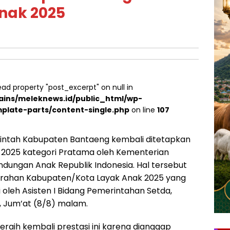
nak 2025
ead property "post_excerpt" on null in
ins/meleknews.id/public_html/wp-
plate-parts/content-single.php
on line
107
ntah Kabupaten Bantaeng kembali ditetapkan
 2025 kategori Pratama oleh Kementerian
ungan Anak Republik Indonesia. Hal tersebut
rahan Kabupaten/Kota Layak Anak 2025 yang
ti oleh Asisten I Bidang Pemerintahan Setda,
, Jum’at (8/8) malam.
aih kembali prestasi ini karena dianggap