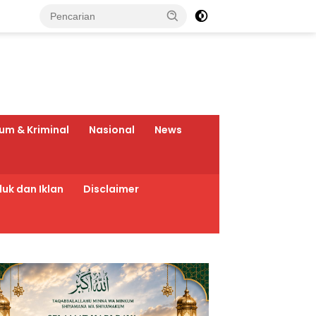
um & Kriminal
Nasional
News
uk dan Iklan
Disclaimer