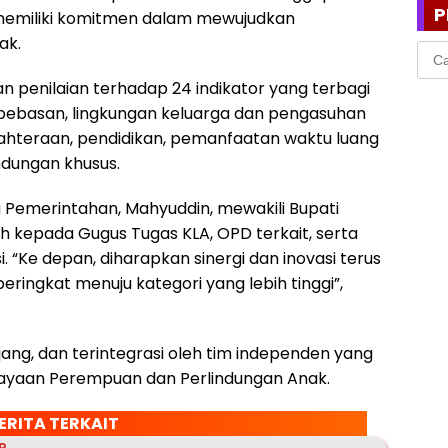
P
memiliki komitmen dalam mewujudkan
ak.
Cari
untu
n penilaian terhadap 24 indikator yang terbagi
 kebebasan, lingkungan keluarga dan pengasuhan
ejahteraan, pendidikan, pemanfaatan waktu luang
ndungan khusus.
g Pemerintahan, Mahyuddin, mewakili Bupati
 kepada Gugus Tugas KLA, OPD terkait, serta
. “Ke depan, diharapkan sinergi dan inovasi terus
ringkat menuju kategori yang lebih tinggi”,
jang, dan terintegrasi oleh tim independen yang
ayaan Perempuan dan Perlindungan Anak.
ERITA TERKAIT