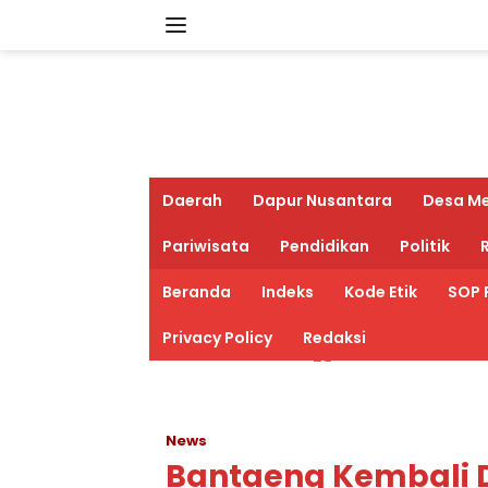
Langsung
ke
konten
Daerah
Dapur Nusantara
Desa M
Pariwisata
Pendidikan
Politik
R
Beranda
Indeks
Kode Etik
SOP 
Privacy Policy
Redaksi
News
Bantaeng Kembali 