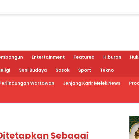
embangun
Entertainment
Featured
Hiburan
Huk
eligi
Seni Budaya
Sosok
Sport
Tekno
Perlindungan Wartawan
Jenjang Karir Melek News
Prod
Ditetapkan Sebagai