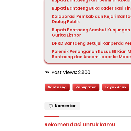
Bupati Bantaeng Ikuti Seminar KDKM
Bupati Bantaeng Buka Kaderisasi Ti
Kolaborasi Pemkab dan Kejari Bant
Dialog Publik
Bupati Bantaeng Sambut Kunjungan T
Gurita Ekspor
DPRD Bantaeng Setujui Ranperda P
Polemik Penanganan Kasus ER Kian M
Bantaeng dan Ancam Lapor ke Mabes
Post Views:
2,800
Bantaeng
Kabupaten
Layak Anak
Komentar
Rekomendasi untuk kamu