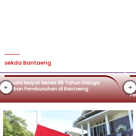
sekda Bantaeng
Kondisi Mayat Nenek 85 Tahun Diduga
Ti
Korban Pembunuhan di Bantaeng
Di
P