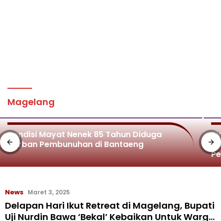
Magelang
Kondisi Mayat Nenek 85 Tahun Diduga
Ti
Korban Pembunuhan di Bantaeng
Di
P
News
Maret 3, 2025
Delapan Hari Ikut Retreat di Magelang, Bupati
Uji Nurdin Bawa ‘Bekal’ Kebaikan Untuk Warga