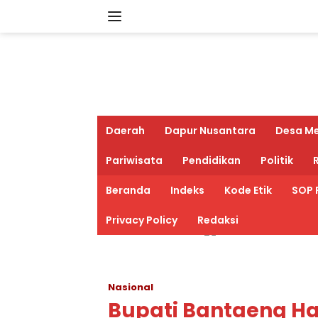
Langsung
ke
konten
Daerah
Dapur Nusantara
Desa M
Pariwisata
Pendidikan
Politik
R
Beranda
Indeks
Kode Etik
SOP 
Privacy Policy
Redaksi
Nasional
Bupati Bantaeng H