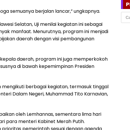
P
 Semoga semuanya berjalan lancar,” ungkapnya.
Cari
untu
wesi Selatan, Uji menilai kegiatan ini sebagai
ak manfaat. Menurutnya, program ini menjadi
bijakan daerah dengan visi pembangunan
 kepala daerah, program ini juga memperkokoh
hususnya di bawah kepemimpinan Presiden
h mengikuti berbagai kegiatan, termasuk tinggal
enteri Dalam Negeri, Muhammad Tito Karnavian,
paikan oleh Lemhannas, sementara lima hari
ri para menteri Kabinet Merah Putih.
prioritas pemerintah sesuai dengan agenda