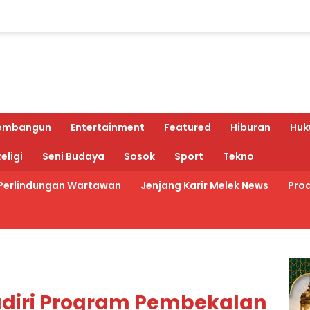
embangun
Entertainment
Featured
Hiburan
Huk
eligi
Seni Budaya
Sosok
Sport
Tekno
Perlindungan Wartawan
Jenjang Karir Melek News
Prod
adiri Program Pembekalan