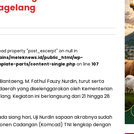
Magelang
ead property "post_excerpt" on null in
ins/meleknews.id/public_html/wp-
plate-parts/content-single.php
on line
107
Bantaeng, M. Fathul Fauzy Nurdin, turut serta
aerah yang diselenggarakan oleh Kementerian
ang. Kegiatan ini berlangsung dari 21 hingga 28
da siang hari, Uji Nurdin sapaan akrabnya sudah
onen Cadangan (Komcad) TNI lengkap dengan