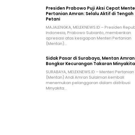
Presiden Prabowo Puji Aksi Cepat Mente
Pertanian Amran: Selalu Aktif di Tengah
Petani
MAJALENGKA, MELEKNEWS.ID – Presiden Repub
Indonesia, Prabowo Subianto, memberikan
apresiasi atas kesigapan Menteri Pertanian
(Mentan)…
Sidak Pasar di Surabaya, Mentan Amran
Bongkar Kecurangan Takaran Minyakita
SURABAYA, MELEKNEWS.ID – Menteri Pertanian
(Mentan) Andi Amran Sulaiman kembali
menemukan pelanggaran dalam distribusi
Minyakita…