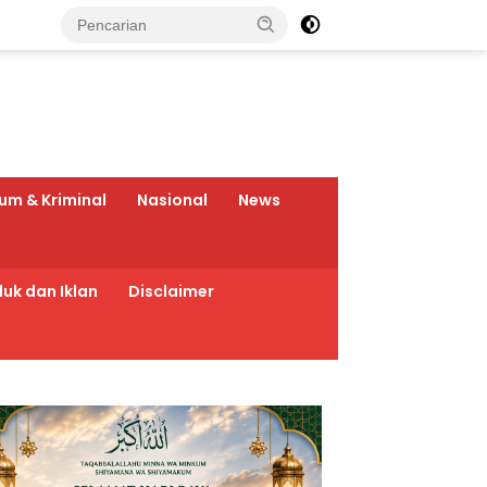
um & Kriminal
Nasional
News
uk dan Iklan
Disclaimer