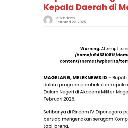
Kepala Daerah di 
Melek News
Februari 22, 2025
Warning
: Attempt to r
/home/u945810812/doma
content/themes/wpberita/tem
MAGELANG, MELEKNEWS.ID
– Bupati 
dalam program pembekalan kepala d
Dalam Negeri di Akademi Militer Magel
Februari 2025.
Setibanya di Rindam IV Diponegoro pa
bersiap mengenakan seragam Komp
topi loreng.