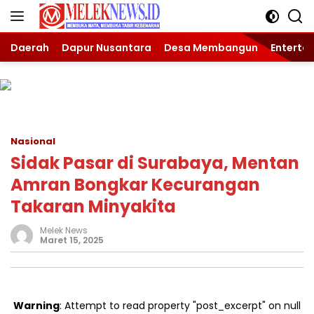
Langsung
ke
konten
Daerah
Dapur Nusantara
Desa Membangun
Enterta
Nasional
Sidak Pasar di Surabaya, Mentan
Amran Bongkar Kecurangan
Takaran Minyakita
Melek News
Maret 15, 2025
Warning
: Attempt to read property "post_excerpt" on null