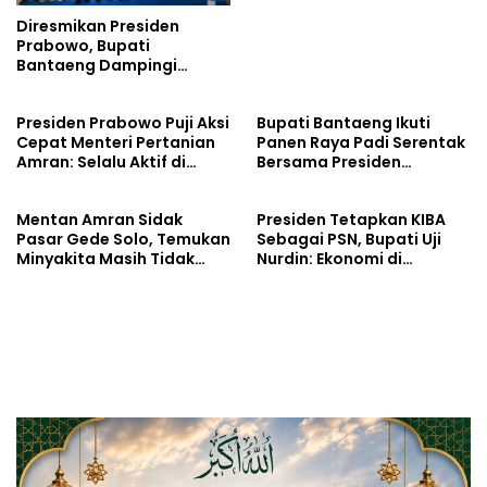
Diresmikan Presiden
Prabowo, Bupati
Bantaeng Dampingi
Gubernur dan Kapolda
Sulsel Saksikan Peresmian
Presiden Prabowo Puji Aksi
Bupati Bantaeng Ikuti
SPPG Polri
Cepat Menteri Pertanian
Panen Raya Padi Serentak
Amran: Selalu Aktif di
Bersama Presiden
Tengah Petani
Prabowo
Mentan Amran Sidak
Presiden Tetapkan KIBA
Pasar Gede Solo, Temukan
Sebagai PSN, Bupati Uji
Minyakita Masih Tidak
Nurdin: Ekonomi di
Sesuai Takaran
Bantaeng Akan
Mengalami Pertumbuhan