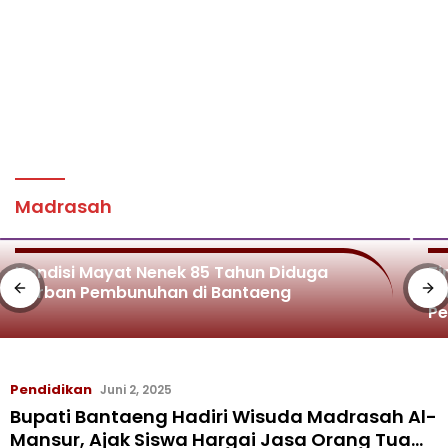
Madrasah
Kondisi Mayat Nenek 85 Tahun Diduga
Ti
Korban Pembunuhan di Bantaeng
Di
P
Pendidikan
Juni 2, 2025
Bupati Bantaeng Hadiri Wisuda Madrasah Al-
Mansur, Ajak Siswa Hargai Jasa Orang Tua