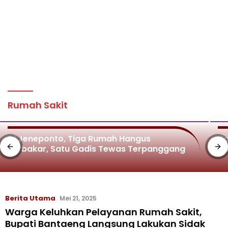
Rumah Sakit
Di Jeneponto, Tiga Rumah Hangus
Ko
Terbakar, Satu Gadis Tewas Terpanggang
Ko
Berita Utama
Mei 21, 2025
Warga Keluhkan Pelayanan Rumah Sakit,
Bupati Bantaeng Langsung Lakukan Sidak