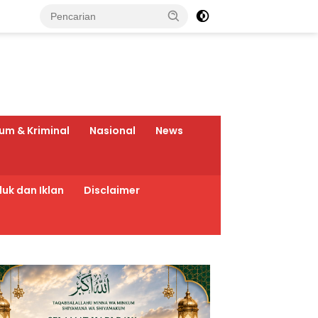
um & Kriminal
Nasional
News
uk dan Iklan
Disclaimer