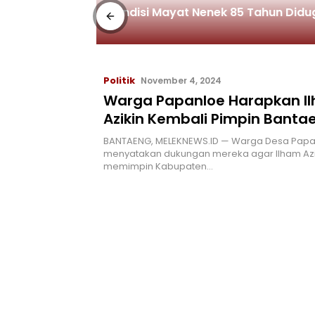
was
Kondisi Mayat Nenek 85 Tahun Did
Politik
November 4, 2024
Warga Papanloe Harapkan I
Azikin Kembali Pimpin Banta
BANTAENG, MELEKNEWS.ID — Warga Desa Papa
menyatakan dukungan mereka agar Ilham Azi
memimpin Kabupaten…