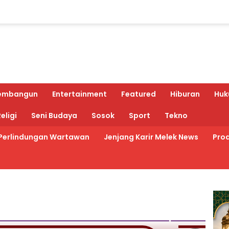
embangun
Entertainment
Featured
Hiburan
Huk
eligi
Seni Budaya
Sosok
Sport
Tekno
Perlindungan Wartawan
Jenjang Karir Melek News
Prod