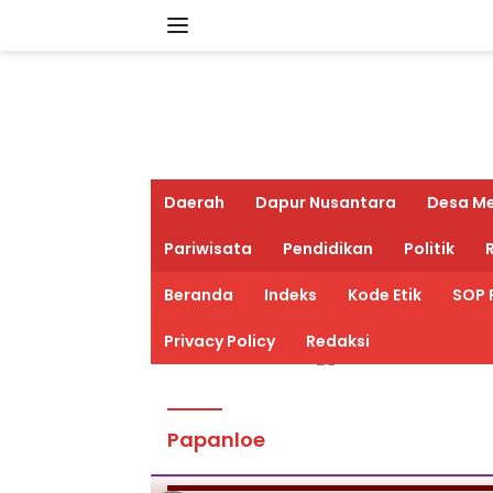
Langsung
ke
konten
Daerah
Dapur Nusantara
Desa M
Pariwisata
Pendidikan
Politik
R
Beranda
Indeks
Kode Etik
SOP 
Privacy Policy
Redaksi
Papanloe