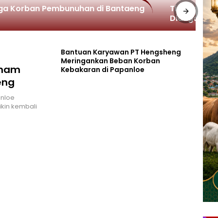
uga Korban Pembunuhan di Bantaeng
Tinggal Sen
Diduga Kor
Bantuan Karyawan PT Hengsheng
Meringankan Beban Korban
lham
Kebakaran di Papanloe
eng
nloe
kin kembali