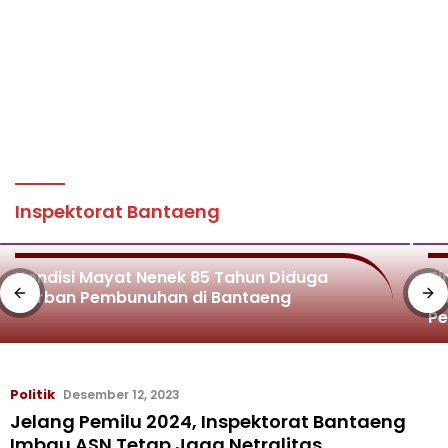
Inspektorat Bantaeng
Kondisi Mayat Nenek 85 Tahun Diduga
Ti
Korban Pembunuhan di Bantaeng
Di
P
Politik
Desember 12, 2023
Jelang Pemilu 2024, Inspektorat Bantaeng
Imbau ASN Tetap Jaga Netralitas