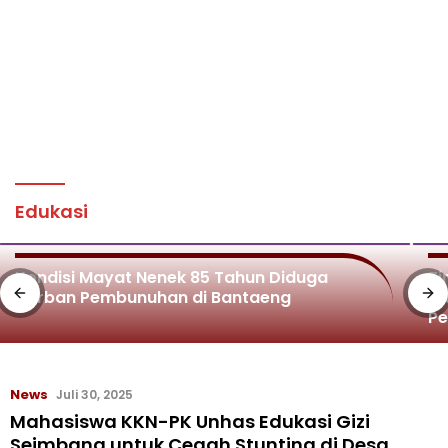
Edukasi
Kondisi Mayat Nenek 85 Tahun Diduga
Ti
Korban Pembunuhan di Bantaeng
Di
P
News
Juli 30, 2025
Mahasiswa KKN-PK Unhas Edukasi Gizi
Seimbang untuk Cegah Stunting di Desa