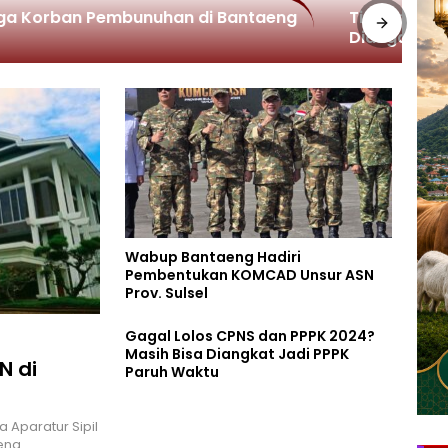
uga Korban Pembunuhan di Bantaeng
Tinggal Sen
Diduga Kor
Wabup Bantaeng Hadiri
Pembentukan KOMCAD Unsur ASN
Prov. Sulsel
Gagal Lolos CPNS dan PPPK 2024?
Masih Bisa Diangkat Jadi PPPK
N di
Paruh Waktu
 Aparatur Sipil
eng