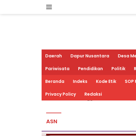
Langsung
ke
konten
Daerah
Dapur Nusantara
Desa M
Pariwisata
Pendidikan
Politik
R
Beranda
Indeks
Kode Etik
SOP 
Privacy Policy
Redaksi
ASN