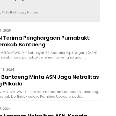
M. Fathul Fauzy Nurdin
7, 2025
N Terima Penghargaan Purnabakti
Pemkab Bantaeng
MELEKNEWS.ID – Sebanyak 50 Aparatur Sipil Negara (ASN)
asuki masa purnabakti menerima penghargaan…
18, 2024
 Bantaeng Minta ASN Jaga Netralitas
g Pilkada
, MELEKNEWS.ID — Sekretaris Daerah Kabupaten Bantaeng,
 Wahab bertindak selaku Pembina Upacara pada…
7, 2024
a Langgar Netralitas ASN, Kepala