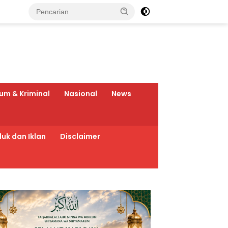
um & Kriminal
Nasional
News
uk dan Iklan
Disclaimer