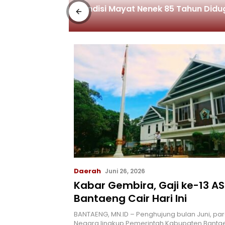
was
Kondisi Mayat Nenek 85 Tahun Did
Daerah
Juni 26, 2026
Kabar Gembira, Gaji ke-13 AS
Bantaeng Cair Hari Ini
BANTAENG, MN.ID – Penghujung bulan Juni, para
Negara lingkup Pemerintah Kabupaten Banta