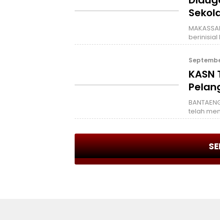
Sekol
MAKASSAR,
berinisial
September
KASN 
Pelan
BANTAENG,
telah me
SE