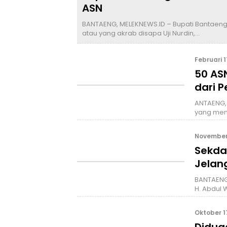
ASN
BANTAENG, MELEKNEWS.ID – Bupati Bantaeng, 
atau yang akrab disapa Uji Nurdin,…
Februari 1
50 AS
dari 
ANTAENG, 
yang mem
November 
Sekda
Jelan
BANTAENG
H. Abdul
Oktober 1
Didug