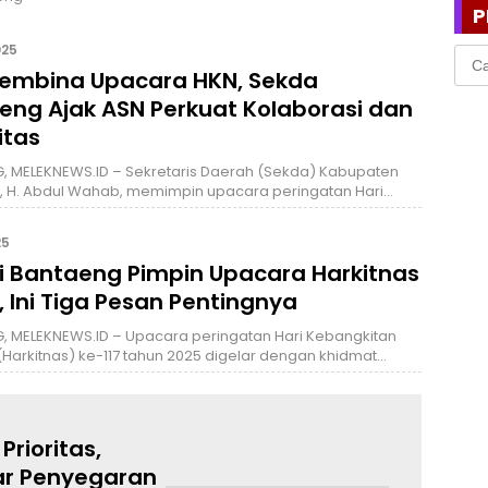
P
025
Cari
Pembina Upacara HKN, Sekda
untu
eng Ajak ASN Perkuat Kolaborasi dan
itas
, MELEKNEWS.ID – Sekretaris Daerah (Sekda) Kabupaten
, H. Abdul Wahab, memimpin upacara peringatan Hari…
25
i Bantaeng Pimpin Upacara Harkitnas
, Ini Tiga Pesan Pentingnya
, MELEKNEWS.ID – Upacara peringatan Hari Kebangkitan
(Harkitnas) ke-117 tahun 2025 digelar dengan khidmat…
rioritas,
ar Penyegaran