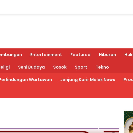
embangun
Entertainment
Featured
Hiburan
Huk
eligi
Seni Budaya
Sosok
Sport
Tekno
Perlindungan Wartawan
Jenjang Karir Melek News
Prod