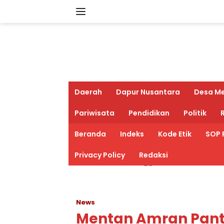
Langsung
ke
konten
Daerah
Dapur Nusantara
Desa M
Pariwisata
Pendidikan
Politik
R
Beranda
Indeks
Kode Etik
SOP 
Privacy Policy
Redaksi
News
Mentan Amran Pant