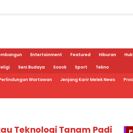
embangun
Entertainment
Featured
Hiburan
Huk
eligi
Seni Budaya
Sosok
Sport
Tekno
Perlindungan Wartawan
Jenjang Karir Melek News
Prod
au Teknologi Tanam Padi
P