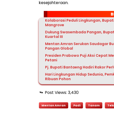
kesejahteraan.
B
Kolaborasi Peduli Lingkungan, Bupa
Mangrove
Dukung Swasembada Pangan, Bupati
Kuartal III
Mentan Amran Serukan Saudagar Bug
Pangan Global
Presiden Prabowo Puji Aksi Cepat Men
Petani
Pj. Bupati Bantaeng Hadiri Rakor Pe
Hari Lingkungan Hidup Sedunia, Pe
Ribuan Pohon
Post Views:
3,430
Mentan Amran
Padi
Tanam
Tek