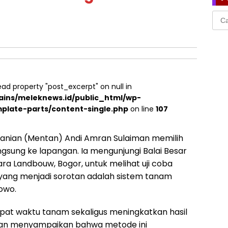
Cari
untu
ead property "post_excerpt" on null in
ins/meleknews.id/public_html/wp-
plate-parts/content-single.php
on line
107
anian (Mentan) Andi Amran Sulaiman memilih
ngsung ke lapangan. Ia mengunjungi Balai Besar
ra Landbouw, Bogor, untuk melihat uji coba
u yang menjadi sorotan adalah sistem tanam
owo.
pat waktu tanam sekaligus meningkatkan hasil
mran menyampaikan bahwa metode ini