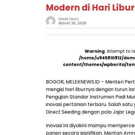
Modern di Hari Libur
Melek News
Maret 26, 2025
Warning
: Attempt to r
/home/u945810812/doma
content/themes/wpberita/tem
BOGOR, MELEKNEWS.ID – Menteri Pert
mengisi hari liburnya dengan turun la
Pengujian Standar Instrumen Padi Mua
inovasi pertanian terbaru. Salah sat
Direct Seeding dengan pola Jajar Leg
Inovasi ini diyakini mampu memperce
panen secara signifikan. Mentan A