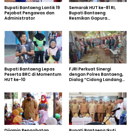
Bupati Bantaeng Lantik 19
Semarak HUT ke-81 RI,
Pejabat Pengawas dan
Bupati Bantaeng
Administrator
Resmikan Gapura
Kampung Bissampole
Bupati Bantaeng Lepas
FJRI Perkuat Sinergi
Peserta BRC di Momentum
dengan Polres Bantaeng,
HUT ke-10
Dialog “Cidong Landang”
Soroti Penegakan Hukum
Tegas dan Humanis
Dijamin Pengobatan
Bupati Bantaeng Ikuti