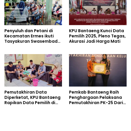
Penyuluh dan Petani di
KPU Bantaeng Kunci Data
Kecamatan Ermes ikuti
Pemilih 2025, Pleno Tegas,
Tasyakuran Swasembada
Akurasi Jadi Harga Mati
Pangan Secara Virtual
Pemutakhiran Data
Pemkab Bantaeng Raih
Diperketat, KPU Bantaeng
Penghargaan Pelaksana
Rapikan Data Pemilih di
Pemutakhiran PK-25 Dari
Desa dan Kelurahan
Kemendukbangga