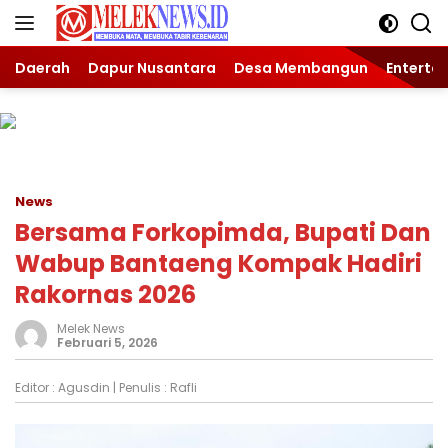
Langsung
ke
konten
Daerah
Dapur Nusantara
Desa Membangun
Enterta
News
Bersama Forkopimda, Bupati Dan
Wabup Bantaeng Kompak Hadiri
Rakornas 2026
Melek News
Februari 5, 2026
Editor :
Agusdin
| Penulis :
Rafli