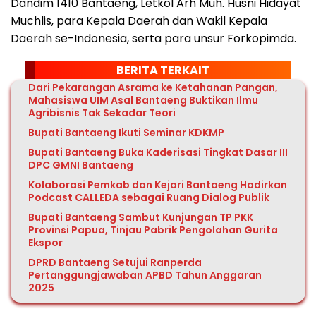
Dandim 1410 Bantaeng, Letkol Arh Muh. Husni Hidayat
Muchlis, para Kepala Daerah dan Wakil Kepala
Daerah se-Indonesia, serta para unsur Forkopimda.
BERITA TERKAIT
Dari Pekarangan Asrama ke Ketahanan Pangan,
Mahasiswa UIM Asal Bantaeng Buktikan Ilmu
Agribisnis Tak Sekadar Teori
Bupati Bantaeng Ikuti Seminar KDKMP
Bupati Bantaeng Buka Kaderisasi Tingkat Dasar III
DPC GMNI Bantaeng
Kolaborasi Pemkab dan Kejari Bantaeng Hadirkan
Podcast CALLEDA sebagai Ruang Dialog Publik
Bupati Bantaeng Sambut Kunjungan TP PKK
Provinsi Papua, Tinjau Pabrik Pengolahan Gurita
Ekspor
DPRD Bantaeng Setujui Ranperda
Pertanggungjawaban APBD Tahun Anggaran
2025