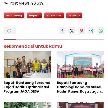
Post Views:
98,639
Bantaeng
Bupati
Rakornas
Wabup
Rekomendasi untuk kamu
Bupati Bantaeng Bersama
Bupati Bantaeng
Kajari Hadiri Optimalisasi
Dampingi Kapolda Sulsel
Program JAGA DESA
Hadiri Panen Raya Jagung
Serentak