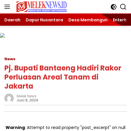
Langsung
ke
konten
Daerah
Dapur Nusantara
Desa Membangun
Enterta
News
Pj. Bupati Bantaeng Hadiri Rakor
Perluasan Areal Tanam di
Jakarta
Melek News
Juni 9, 2024
Warning
: Attempt to read property "post_excerpt" on null