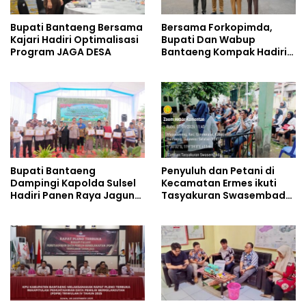
Bupati Bantaeng Bersama
Bersama Forkopimda,
Kajari Hadiri Optimalisasi
Bupati Dan Wabup
Program JAGA DESA
Bantaeng Kompak Hadiri
Rakornas 2026
Bupati Bantaeng
Penyuluh dan Petani di
Dampingi Kapolda Sulsel
Kecamatan Ermes ikuti
Hadiri Panen Raya Jagung
Tasyakuran Swasembada
Serentak
Pangan Secara Virtual