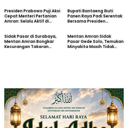
Gubernur dan Kapolda
Sulsel Saksikan Peresmian
Presiden Prabowo Puji Aksi
Bupati Bantaeng Ikuti
SPPG Polri
Cepat Menteri Pertanian
Panen Raya Padi Serentak
Amran: Selalu Aktif di
Bersama Presiden
Tengah Petani
Prabowo
Sidak Pasar di Surabaya,
Mentan Amran Sidak
Mentan Amran Bongkar
Pasar Gede Solo, Temukan
Kecurangan Takaran
Minyakita Masih Tidak
Minyakita
Sesuai Takaran