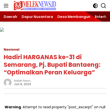
Langsung
ke
konten
Daerah
Dapur Nusantara
Desa Membangun
Enterta
Nasional
Hadiri HARGANAS ke-31 di
Semarang, Pj. Bupati Bantaeng:
“Optimalkan Peran Keluarga”
Melek News
Juli 6, 2024
Warning
: Attempt to read property "post_excerpt" on null