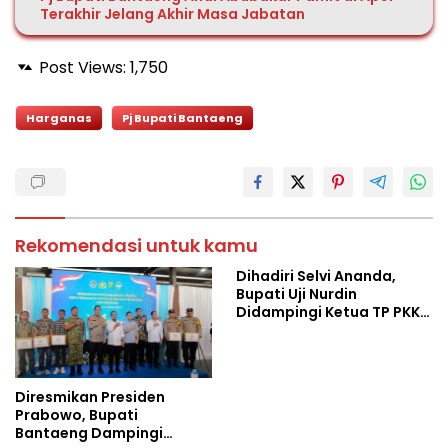
Terakhir Jelang Akhir Masa Jabatan
Post Views:
1,750
Harganas
Pj Bupati Bantaeng
Rekomendasi untuk kamu
Dihadiri Selvi Ananda,
Bupati Uji Nurdin
Didampingi Ketua TP PKK
Bantaeng Hadiri Warna
Budaya
Diresmikan Presiden
Prabowo, Bupati
Bantaeng Dampingi