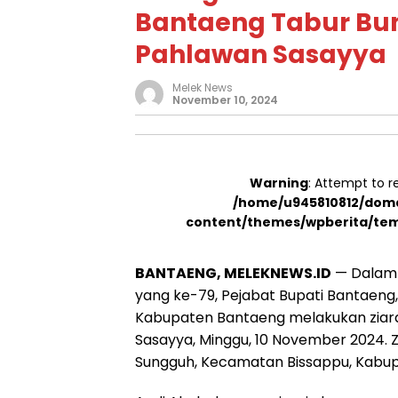
Bantaeng Tabur B
Pahlawan Sasayya
Melek News
November 10, 2024
Warning
: Attempt to r
/home/u945810812/doma
content/themes/wpberita/tem
BANTAENG, MELEKNEWS.ID
— Dalam 
yang ke-79, Pejabat Bupati Bantaeng
Kabupaten Bantaeng melakukan ziar
Sasayya, Minggu, 10 November 2024. Z
Sungguh, Kecamatan Bissappu, Kabu