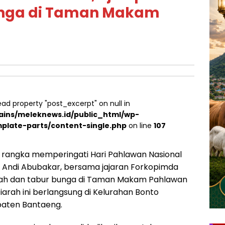
unga di Taman Makam
ead property "post_excerpt" on null in
ins/meleknews.id/public_html/wp-
plate-parts/content-single.php
on line
107
rangka memperingati Hari Pahlawan Nasional
, Andi Abubakar, bersama jajaran Forkopimda
ah dan tabur bunga di Taman Makam Pahlawan
iarah ini berlangsung di Kelurahan Bonto
paten Bantaeng.