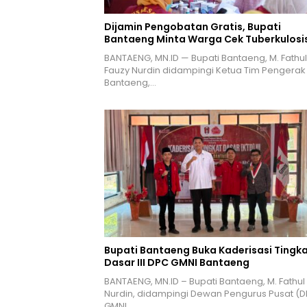
Dijamin Pengobatan Gratis, Bupati
Bantaeng Minta Warga Cek Tuberkulosi
BANTAENG, MN.ID — Bupati Bantaeng, M. Fathul
Fauzy Nurdin didampingi Ketua Tim Pengerak
Bantaeng,…
Bupati Bantaeng Buka Kaderisasi Tingk
Dasar III DPC GMNI Bantaeng
BANTAENG, MN.ID – Bupati Bantaeng, M. Fathul
Nurdin, didampingi Dewan Pengurus Pusat (D
GMNI,…