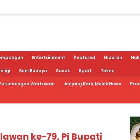
embangun
Entertainment
Featured
Hiburan
Huk
eligi
Seni Budaya
Sosok
Sport
Tekno
Perlindungan Wartawan
Jenjang Karir Melek News
Prod
lawan ke-79, Pj Bupati