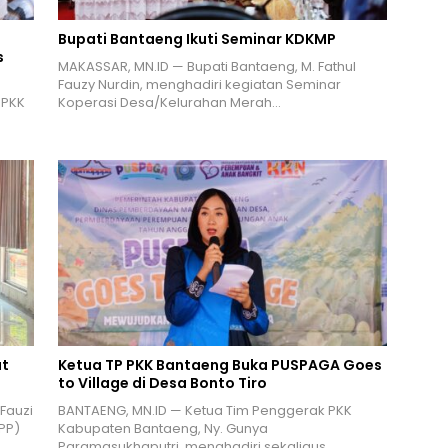
Bupati Bantaeng Ikuti Seminar KDKMP
s
MAKASSAR, MN.ID — Bupati Bantaeng, M. Fathul
Fauzy Nurdin, menghadiri kegiatan Seminar
 PKK
Koperasi Desa/Kelurahan Merah…
at
Ketua TP PKK Bantaeng Buka PUSPAGA Goes
to Village di Desa Bonto Tiro
 Fauzi
BANTAENG, MN.ID — Ketua Tim Penggerak PKK
PP)
Kabupaten Bantaeng, Ny. Gunya
Paramasukhaputri, menghadiri sekaligus