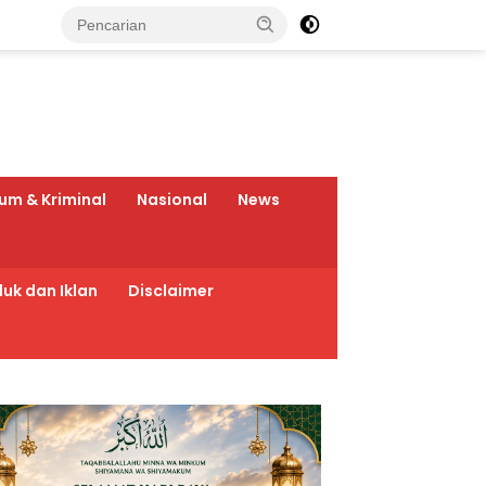
um & Kriminal
Nasional
News
uk dan Iklan
Disclaimer