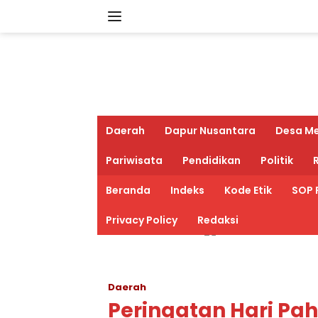
Langsung
ke
konten
Daerah
Dapur Nusantara
Desa M
Pariwisata
Pendidikan
Politik
R
Beranda
Indeks
Kode Etik
SOP 
Privacy Policy
Redaksi
Daerah
Peringatan Hari Pah