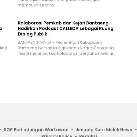
membuka secara…
Kolaborasi Pemkab dan Kejari Bantaeng
a
Hadirkan Podcast CALLEDA sebagai Ruang
Dialog Publik
BANTAENG, MN.ID – Pemerintah Kabupaten
ting
Bantaeng bersama Kejaksaan Negeri Bantaeng
resmi meluncurkan kolaborasi perdana melalui…
SOP Perlindungan Wartawan
Jenjang Karir Melek News
Privacy Policy
Redaksi