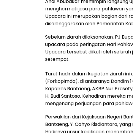
Andi Abubakar memimpin langsung up
menghormati jasa para pahlawan ya
Upacara ini merupakan bagian dari r
diselenggarakan oleh Pemerintah Ka
Sebelum ziarah dilaksanakan, PJ Bupa
upacara pada peringatan Hari Pahlawa
Upacara tersebut diikuti oleh seluru
setempat.
Turut hadir dalam kegiatan ziarah in
(Forkopimda), di antaranya Dandim 141
Kapolres Bantaeng, AKBP Nur Praset
H. Budi Santoso. Kehadiran mereka 
mengenang perjuangan para pahlaw
Perwakilan dari Kejaksaan Negeri Banta
Bantaeng, Y. Cahyo Risdiantoro, yang
Hadirnya unsur kejaksaan menambah