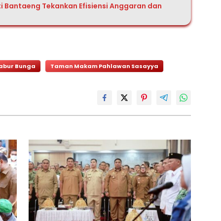
ti Bantaeng Tekankan Efisiensi Anggaran dan
abur Bunga
Taman Makam Pahlawan Sasayya