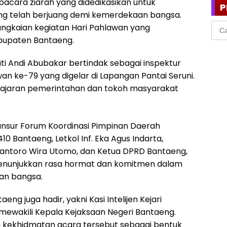
acara ziarah yang didedikasikan untuk
P
ng telah berjuang demi kemerdekaan bangsa.
Cari
angkaian kegiatan Hari Pahlawan yang
untu
bupaten Bantaeng.
ti Andi Abubakar bertindak sebagai inspektur
n ke-79 yang digelar di Lapangan Pantai Seruni.
h jajaran pemerintahan dan tokoh masyarakat
i unsur Forum Koordinasi Pimpinan Daerah
0 Bantaeng, Letkol Inf. Eka Agus Indarta,
yantoro Wira Utomo, dan Ketua DPRD Bantaeng,
menunjukkan rasa hormat dan komitmen dalam
an bangsa.
eng juga hadir, yakni Kasi Intelijen Kejari
 mewakili Kepala Kejaksaan Negeri Bantaeng.
 kekhidmatan acara tersebut sebagai bentuk