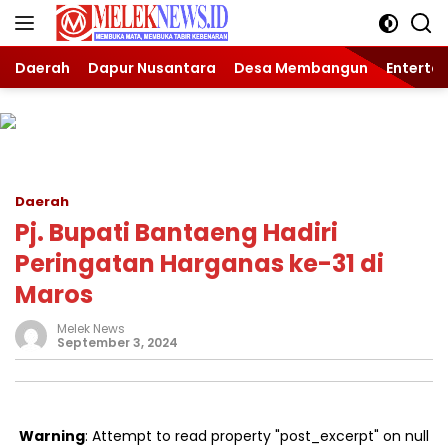
Langsung
ke
konten
Daerah
Dapur Nusantara
Desa Membangun
Enterta
Daerah
Pj. Bupati Bantaeng Hadiri
Peringatan Harganas ke-31 di
Maros
Melek News
September 3, 2024
Warning
: Attempt to read property "post_excerpt" on null