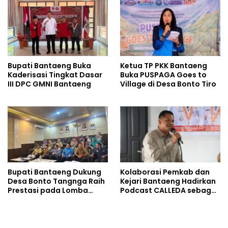
Bupati Bantaeng Buka
Ketua TP PKK Bantaeng
Kaderisasi Tingkat Dasar
Buka PUSPAGA Goes to
III DPC GMNI Bantaeng
Village di Desa Bonto Tiro
Bupati Bantaeng Dukung
Kolaborasi Pemkab dan
Desa Bonto Tangnga Raih
Kejari Bantaeng Hadirkan
Prestasi pada Lomba
Podcast CALLEDA sebagai
Desa Tingkat Provinsi
Ruang Dialog Publik
Sulsel 2026