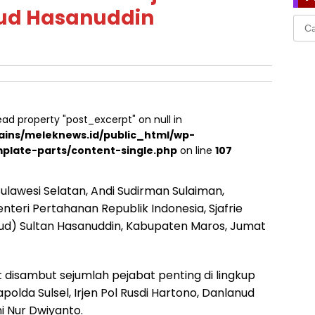
nud Hasanuddin
Cari
untu
ead property "post_excerpt" on null in
ins/meleknews.id/public_html/wp-
plate-parts/content-single.php
on line
107
ulawesi Selatan, Andi Sudirman Sulaiman,
ri Pertahanan Republik Indonesia, Sjafrie
ud) Sultan Hasanuddin, Kabupaten Maros, Jumat
 disambut sejumlah pejabat penting di lingkup
polda Sulsel, Irjen Pol Rusdi Hartono, Danlanud
i Nur Dwiyanto.