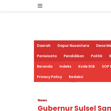
Langsung
ke
konten
Daerah
Dapur Nusantara
Desa M
Pariwisata
Pendidikan
Politik
R
Beranda
Indeks
Kode Etik
SOP 
Privacy Policy
Redaksi
News
Gubernur Sulsel Sa