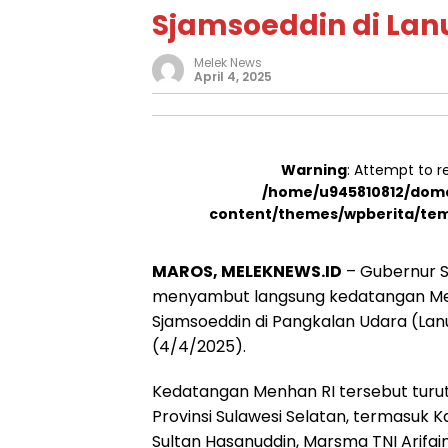
Sjamsoeddin di La
Melek News
April 4, 2025
Warning
: Attempt to r
/home/u945810812/doma
content/themes/wpberita/tem
MAROS, MELEKNEWS.ID
– Gubernur S
menyambut langsung kedatangan Mente
Sjamsoeddin di Pangkalan Udara (Lan
(4/4/2025).
Kedatangan Menhan RI tersebut turut
Provinsi Sulawesi Selatan, termasuk Ka
Sultan Hasanuddin, Marsma TNI Arifain