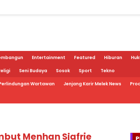
embangun
Entertainment
Featured
Hiburan
Huk
eligi
Seni Budaya
Sosok
Sport
Tekno
Perlindungan Wartawan
Jenjang Karir Melek News
Prod
mbut Menhan Sjafrie
P