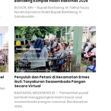
Bantaeng Kompak Hadiri Rakornas 2026
BOGOR, MN — Bupati Bantaeng, M. Fathul Fauzy
Nurdin bersama Wakil Bupati Bantaeng, H.
…
Sahabuddin…
el
Penyuluh dan Petani di Kecamatan Ermes
ikuti Tasyakuran Swasembada Pangan
Secara Virtual
ten
n
BANTAENG, MELEKNEWS.ID — Pemerintah pusat
kembali menggaungkan klaim besar soal
swasembada pangan nasional. Berdasarkan
data…