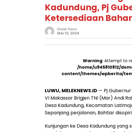
Kadundung, Pj Gube
Ketersediaan Baha
Melek News
Mei 10, 2024
Warning
: Attempt to r
/home/u945810812/doma
content/themes/wpberita/tem
LUWU, MELEKNEWS.ID
— Pj Gubernur
VI Makassar Brigjen TNI (Mar) Andi R
Desa Kadundung, Kecamatan Latimojon
Sepanjang perjalanan, Bahtiar disopiri
Kunjungan ke Desa Kadundung yang sel