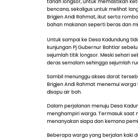
tanah longsor, untuk memastikan ke
bencana, sekaligus untuk melihat lan
Brigjen Andi Rahmat, ikut serta rom
bahan makanan seperti beras dan mie
Untuk sampai ke Desa Kadundung tida
kunjungan Pj Gubernur Bahtiar sebe
sejumlah titik longsor. Meski sehari
deras semalam sehingga sejumlah rua
Sambil menunggu akses darat tersebu
Brigjen Andi Rahmat menemui warga y
disapu air bah.
Dalam perjalanan menuju Desa Kadun
menghampiri warga. Termasuk saat me
menanyakan siapa dan kemana pemil
Beberapa warga yang berjalan kaki da