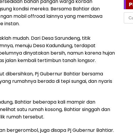
tersediaan bahan pangan warga korban
P
gsung kondisi mereka. Bersama Bahtiar dan
Cari
bongan mobil offroad lainnya yang membawa
untu
 instan.
klah mudah. Dari Desa Sarundeng, titik
lumnya, menuju Desa Kadundung, terdapat
 sebelumnya dinyatakan bersih, namun karena hujan
s jalan kembali tertimbun tanah longsor.
t dibersihkan, Pj Gubernur Bahtiar bersama
ang rumahnya berada di tepi sungai, dan nyaris
dung, Bahtiar beberapa kali mampir dan
lihat satu rumah kosong, Bahtiar singgah dan
ik rumah tersebut.
n bergerombol, juga disapa Pj Gubernur Bahtiar.