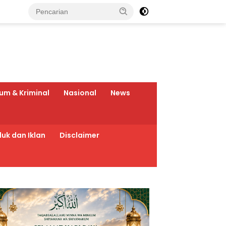
um & Kriminal
Nasional
News
uk dan Iklan
Disclaimer