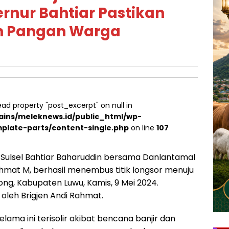
rnur Bahtiar Pastikan
n Pangan Warga
ead property "post_excerpt" on null in
ins/meleknews.id/public_html/wp-
plate-parts/content-single.php
on line
107
 Sulsel Bahtiar Baharuddin bersama Danlantamal
ahmat M, berhasil menembus titik longsor menuju
g, Kabupaten Luwu, Kamis, 9 Mei 2024.
 oleh Brigjen Andi Rahmat.
ama ini terisolir akibat bencana banjir dan