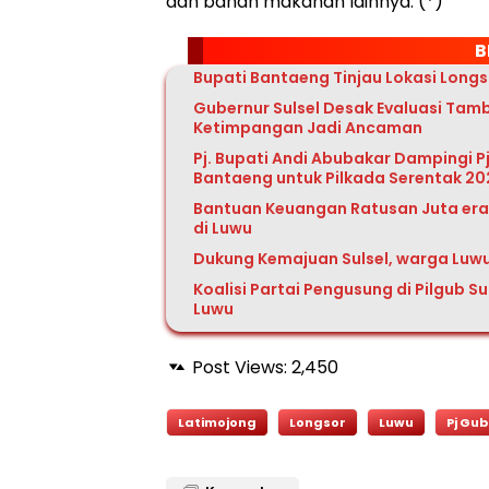
dan bahan makanan lainnya. (*)
B
Bupati Bantaeng Tinjau Lokasi Longs
Gubernur Sulsel Desak Evaluasi Ta
Ketimpangan Jadi Ancaman
Pj. Bupati Andi Abubakar Dampingi Pj
Bantaeng untuk Pilkada Serentak 2
Bantuan Keuangan Ratusan Juta era 
di Luwu
Dukung Kemajuan Sulsel, warga Luw
Koalisi Partai Pengusung di Pilgub S
Luwu
Post Views:
2,450
Latimojong
Longsor
Luwu
Pj Gub