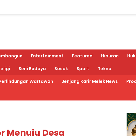
embangun
Entertainment
Featured
Hiburan
Huk
eligi
Seni Budaya
Sosok
Sport
Tekno
Perlindungan Wartawan
Jenjang Karir Melek News
Prod
or Menuju Desa