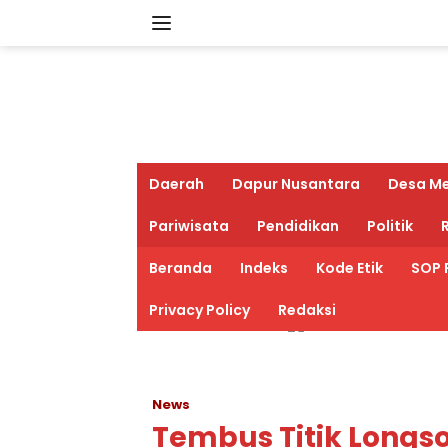
Langsung
ke
konten
Daerah
Dapur Nusantara
Desa M
Pariwisata
Pendidikan
Politik
R
Beranda
Indeks
Kode Etik
SOP 
Privacy Policy
Redaksi
News
Tembus Titik Longs