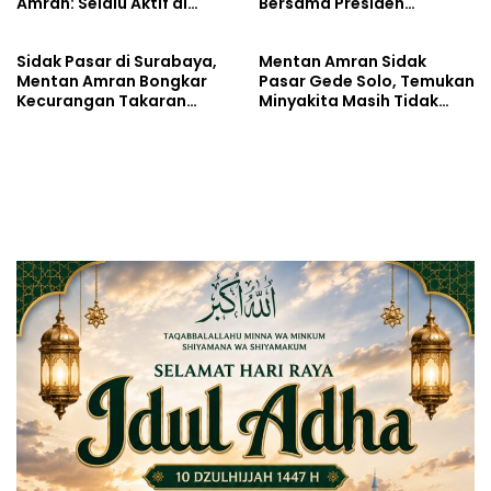
Amran: Selalu Aktif di
Bersama Presiden
Tengah Petani
Prabowo
Sidak Pasar di Surabaya,
Mentan Amran Sidak
Mentan Amran Bongkar
Pasar Gede Solo, Temukan
Kecurangan Takaran
Minyakita Masih Tidak
Minyakita
Sesuai Takaran