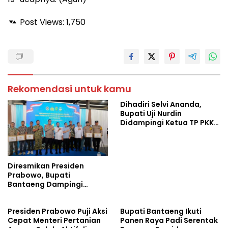
Post Views:
1,750
Rekomendasi untuk kamu
Dihadiri Selvi Ananda,
Bupati Uji Nurdin
Didampingi Ketua TP PKK
Bantaeng Hadiri Warna
Budaya
Diresmikan Presiden
Prabowo, Bupati
Bantaeng Dampingi
Gubernur dan Kapolda
Sulsel Saksikan Peresmian
Presiden Prabowo Puji Aksi
Bupati Bantaeng Ikuti
SPPG Polri
Cepat Menteri Pertanian
Panen Raya Padi Serentak