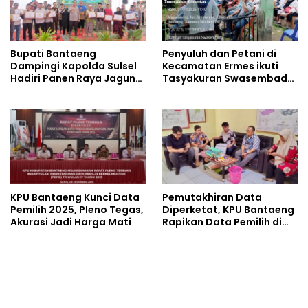
Bupati Bantaeng
Penyuluh dan Petani di
Dampingi Kapolda Sulsel
Kecamatan Ermes ikuti
Hadiri Panen Raya Jagung
Tasyakuran Swasembada
Serentak
Pangan Secara Virtual
KPU Bantaeng Kunci Data
Pemutakhiran Data
Pemilih 2025, Pleno Tegas,
Diperketat, KPU Bantaeng
Akurasi Jadi Harga Mati
Rapikan Data Pemilih di
Desa dan Kelurahan