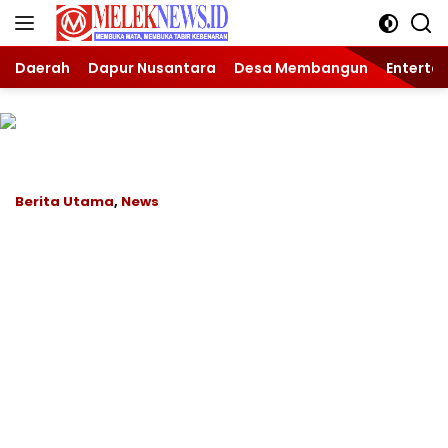
Langsung
ke
konten
Daerah
Dapur Nusantara
Desa Membangun
Enterta
Berita Utama
,
News