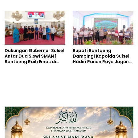
Rakornas 2026
Penghargaan Khusus di
Ajang Internasional World
Youth STEM Invention di
Bangkok
Dukungan Gubernur Sulsel
Bupati Bantaeng
Antar Dua Siswi SMAN 1
Dampingi Kapolda Sulsel
Bantaeng Raih Emas di
Hadiri Panen Raya Jagung
Ajang Internasional di
Serentak
Bangkok