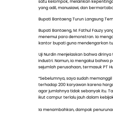
satu kelompok, melainkan kepenting
yang adil, manusiawi, dan bermartaba
Bupati Bantaeng Turun Langsung Tem
Bupati Bantaeng, M. Fathul Fauzy yang
menemui para demonstran. Ia menga
kantor bupati guna mendengarkan tu
Uji Nurdin menjelaskan bahwa diriny
industri. Namun, ia mengakui bahwa 
sejumlah perusahaan, termasuk PT Hua
“Sebelumnya, saya sudah memanggil 
terhadap 200 karyawan karena harga
agar jumlahnya tidak sebanyak itu. T
ikut campur terlalu jauh dalam kebija
Ia menambahkan, dampak penurunan h