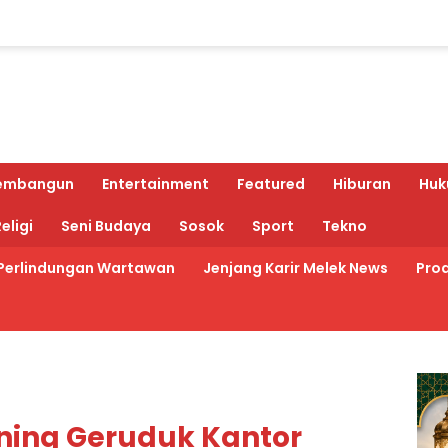
embangun
Entertainment
Featured
Hiburan
Huk
eligi
Seni Budaya
Sosok
Sport
Tekno
Perlindungan Wartawan
Jenjang Karir Melek News
Prod
uning Geruduk Kantor