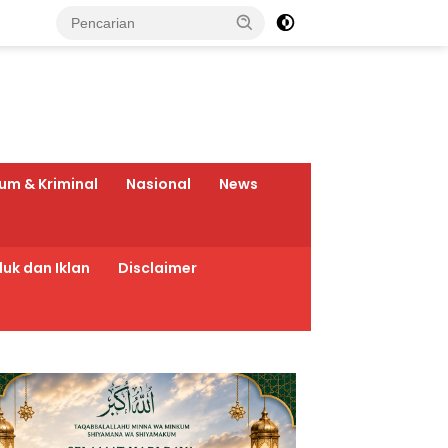
um & Kriminal
Nasional
News
uk dan Iklan
Disclaimer