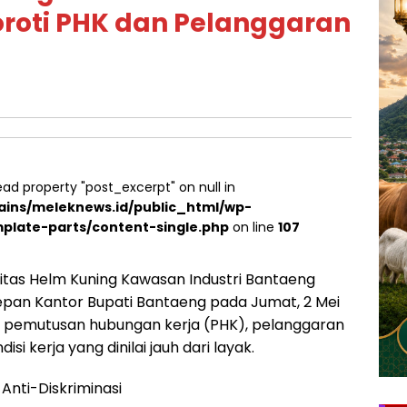
oroti PHK dan Pelanggaran
ead property "post_excerpt" on null in
ins/meleknews.id/public_html/wp-
plate-parts/content-single.php
on line
107
itas Helm Kuning Kawasan Industri Bantaeng
depan Kantor Bupati Bantaeng pada Jumat, 2 Mei
s pemutusan hubungan kerja (PHK), pelanggaran
si kerja yang dinilai jauh dari layak.
 Anti-Diskriminasi