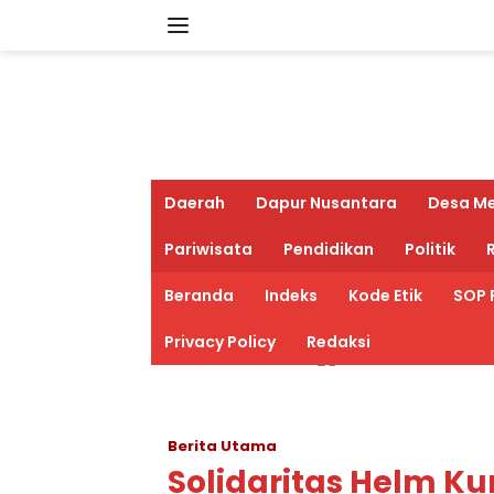
Langsung
ke
konten
Daerah
Dapur Nusantara
Desa M
Pariwisata
Pendidikan
Politik
R
Beranda
Indeks
Kode Etik
SOP 
Privacy Policy
Redaksi
Berita Utama
Solidaritas Helm K