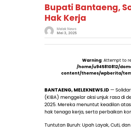
Bupati Bantaeng, S
Hak Kerja
Melek News
Mei 3, 2025
Warning
: Attempt to r
/home/u945810812/doma
content/themes/wpberita/tem
BANTAENG, MELEKNEWS.ID
— Solidar
(KIBA) menggelar aksi unjuk rasa di 
2025. Mereka menuntut keadilan ata
hak tenaga kerja, serta perbaikan kondi
Tuntutan Buruh: Upah Layak, Cuti, dan