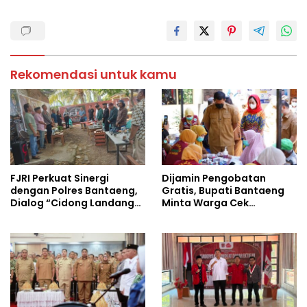
Rekomendasi untuk kamu
FJRI Perkuat Sinergi
Dijamin Pengobatan
dengan Polres Bantaeng,
Gratis, Bupati Bantaeng
Dialog “Cidong Landang”
Minta Warga Cek
Soroti Penegakan Hukum
Tuberkulosis
Tegas dan Humanis