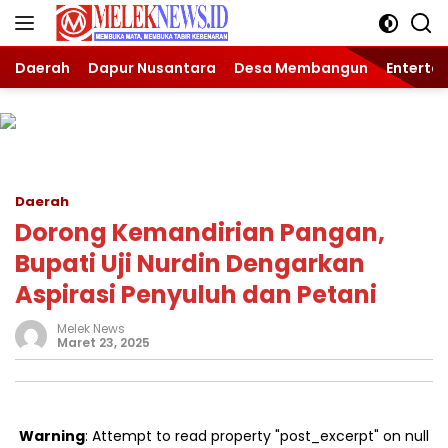
Langsung
ke
konten
Daerah
Dapur Nusantara
Desa Membangun
Enterta
Daerah
Dorong Kemandirian Pangan,
Bupati Uji Nurdin Dengarkan
Aspirasi Penyuluh dan Petani
Melek News
Maret 23, 2025
Warning
: Attempt to read property "post_excerpt" on null