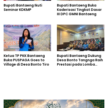
Bupati Bantaeng Ikuti
Bupati Bantaeng Buka
Seminar KDKMP
Kaderisasi Tingkat Dasar
III DPC GMNI Bantaeng
Ketua TP PKK Bantaeng
Bupati Bantaeng Dukung
Buka PUSPAGA Goes to
Desa Bonto Tangnga Raih
Village di Desa Bonto Tiro
Prestasi pada Lomba
Desa Tingkat Provinsi
Sulsel 2026