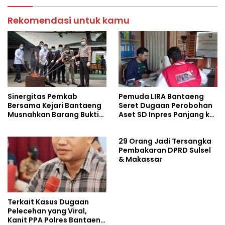
Rekomendasi untuk kamu
Sinergitas Pemkab
Pemuda LIRA Bantaeng
Bersama Kejari Bantaeng
Seret Dugaan Perobohan
Musnahkan Barang Bukti
Aset SD Inpres Panjang ke
Perkara Tindak Pidana
Polisi
29 Orang Jadi Tersangka
Pembakaran DPRD Sulsel
& Makassar
Terkait Kasus Dugaan
Pelecehan yang Viral,
Kanit PPA Polres Bantaeng