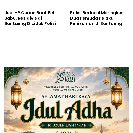
Tegaskan Komitmen
Penegakan Hukum Tanpa
Jual HP Curian Buat Beli
Polisi Berhasil Meringkus
Terkecuali
Sabu, Residivis di
Dua Pemuda Pelaku
Bantaeng Diciduk Polisi
Penikaman di Bantaeng