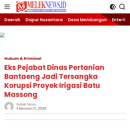
Langsung
ke
konten
Daerah
Dapur Nusantara
Desa Membangun
Enterta
Hukum & Kriminal
Eks Pejabat Dinas Pertanian
Bantaeng Jadi Tersangka
Korupsi Proyek Irigasi Batu
Massong
Melek News
Februari 11, 2025