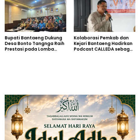
Bupati Bantaeng Dukung
Kolaborasi Pemkab dan
Desa Bonto Tangnga Raih
Kejari Bantaeng Hadirkan
Prestasi pada Lomba
Podcast CALLEDA sebagai
Desa Tingkat Provinsi
Ruang Dialog Publik
Sulsel 2026