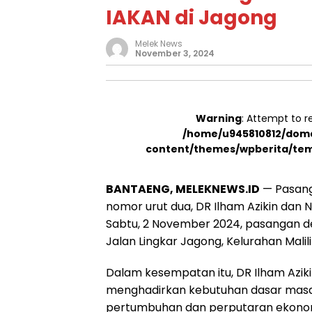
IAKAN di Jagong
Melek News
November 3, 2024
Warning
: Attempt to r
/home/u945810812/doma
content/themes/wpberita/tem
BANTAENG, MELEKNEWS.ID
— Pasang
nomor urut dua, DR Ilham Azikin dan N
Sabtu, 2 November 2024, pasangan d
Jalan Lingkar Jagong, Kelurahan Malili
Dalam kesempatan itu, DR Ilham Azik
menghadirkan kebutuhan dasar masay
pertumbuhan dan perputaran ekonomi