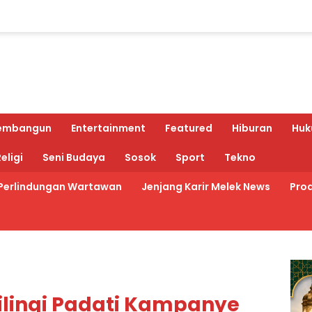
embangun
Entertainment
Featured
Hiburan
Huk
eligi
Seni Budaya
Sosok
Sport
Tekno
Perlindungan Wartawan
Jenjang Karir Melek News
Prod
lingi Padati Kampanye