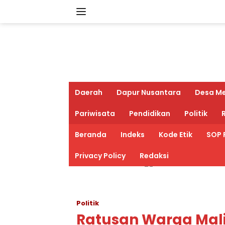
Langsung
ke
konten
Daerah
Dapur Nusantara
Desa M
Pariwisata
Pendidikan
Politik
R
Beranda
Indeks
Kode Etik
SOP 
Privacy Policy
Redaksi
Politik
Ratusan Warga Mali