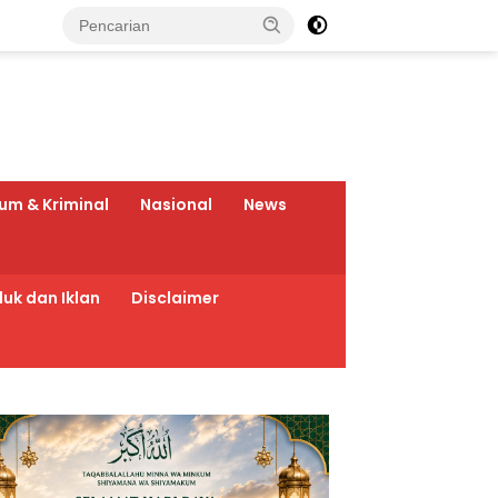
um & Kriminal
Nasional
News
uk dan Iklan
Disclaimer