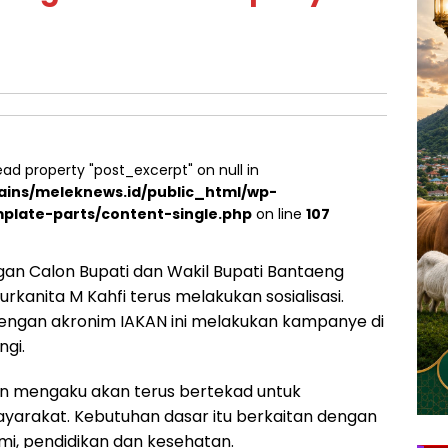
ead property "post_excerpt" on null in
ins/meleknews.id/public_html/wp-
plate-parts/content-single.php
on line
107
an Calon Bupati dan Wakil Bupati Bantaeng
urkanita M Kahfi terus melakukan sosialisasi.
engan akronim IAKAN ini melakukan kampanye di
ngi.
in mengaku akan terus bertekad untuk
arakat. Kebutuhan dasar itu berkaitan dengan
, pendidikan dan kesehatan.