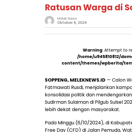
Ratusan Warga di 
Melek News
Oktober 6, 2024
Warning
: Attempt to r
/home/u945810812/doma
content/themes/wpberita/tem
SOPPENG, MELEKNEWS.ID
— Calon Wa
Fatmawati Rusdi, menjalankan kampa
konsolidasi politik dan mendengarka
Sudirman Sulaiman di Pilgub Sulsel 2
lebih dekat dengan masyarakat.
Pada Minggu (6/10/2024), di Kabupa
Free Day (CFD) di Jalan Pemuda, W