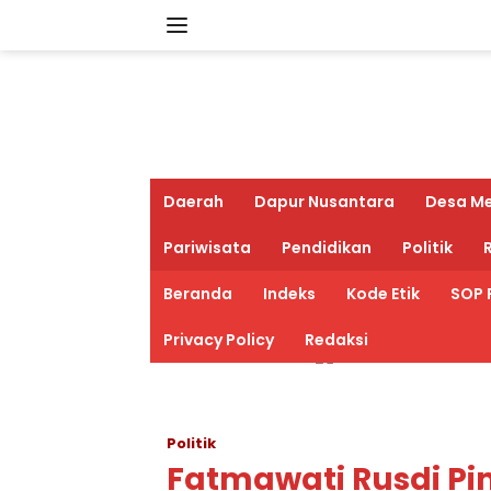
Langsung
ke
konten
Daerah
Dapur Nusantara
Desa M
Pariwisata
Pendidikan
Politik
R
Beranda
Indeks
Kode Etik
SOP 
Privacy Policy
Redaksi
Politik
Fatmawati Rusdi Pi