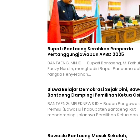
Bupati Bantaeng Serahkan Ranperda
Pertanggungjawaban APBD 2025
BANTAENG, MN.ID — Bupati Bantaeng, M. Fathul
Fauzy Nurdin, menghadiri Rapat Paripurna d
rangka Penyerahan…
Siswa Belajar Demokrasi Sejak Dini, Baw
Bantaeng Dampingi Pemilihan Ketua Os
BANTAENG, MELEKNEWS.ID – Badan Pengawas
Pemilu (Bawaslu) Kabupaten Bantaeng ikut
mendampingi jalannya Pemilihan Ketua dan
Bawaslu Bantaeng Masuk Sekolah,