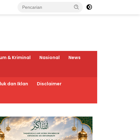
um & Kriminal
Nasional
News
uk dan Iklan
Disclaimer