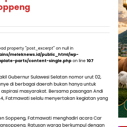
Soppeng
ead property "post_excerpt" on null in
ins/meleknews.id/public_html/wp-
plate-parts/content-single.php
on line
107
kil Gubernur Sulawesi Selatan nomor urut 02,
nye di berbagai daerah bukan hanya untuk
n aspirasi masyarakat. Bersama pasangan Andi
024, Fatmawati selalu menyertakan kegiatan yang
ten Soppeng, Fatmawati menghadiri acara Car
atansoppeng. Ratusan warga berkumpul dengan