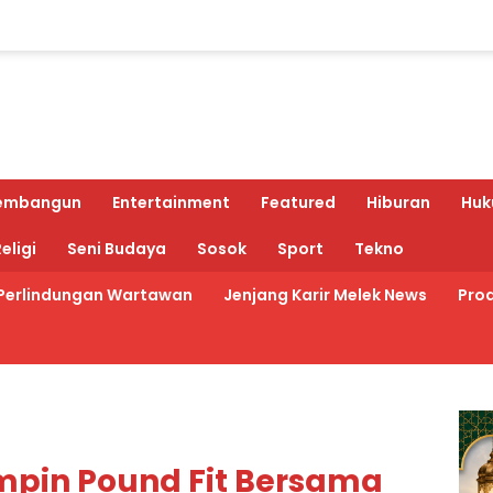
embangun
Entertainment
Featured
Hiburan
Huk
eligi
Seni Budaya
Sosok
Sport
Tekno
Perlindungan Wartawan
Jenjang Karir Melek News
Prod
mpin Pound Fit Bersama