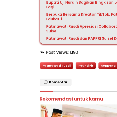
Bupati Uji Nurdin Bagikan Bingkisan 
Lagi
Berbuka Bersama Kreator TikTok, F
Edukatif
Fatmawati Rusdi Apresiasi Collabora
Sulsel
Fatmawati Rusdi dan PAPPRI Sulsel 
Post Views:
1,190
Fatmawati Rusdi
Pound Fit
Soppeng
Komentar
Rekomendasi untuk kamu