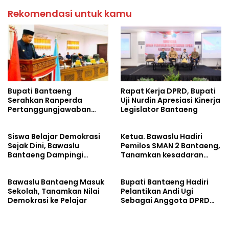
Rekomendasi untuk kamu
Bupati Bantaeng
Rapat Kerja DPRD, Bupati
Serahkan Ranperda
Uji Nurdin Apresiasi Kinerja
Pertanggungjawaban
Legislator Bantaeng
APBD 2025
Siswa Belajar Demokrasi
Ketua. Bawaslu Hadiri
Sejak Dini, Bawaslu
Pemilos SMAN 2 Bantaeng,
Bantaeng Dampingi
Tanamkan kesadaran
Pemilihan Ketua Osis
politik sejak din
Bawaslu Bantaeng Masuk
Bupati Bantaeng Hadiri
Sekolah, Tanamkan Nilai
Pelantikan Andi Ugi
Demokrasi ke Pelajar
Sebagai Anggota DPRD
Sulsel