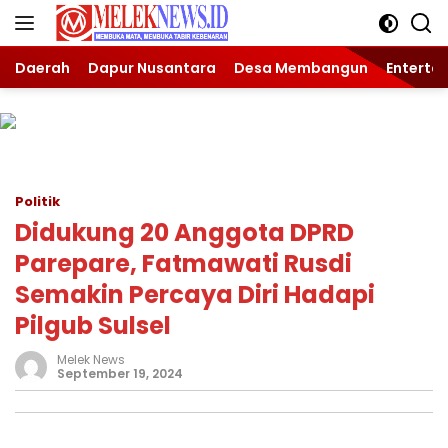
Langsung
ke
konten
Daerah
Dapur Nusantara
Desa Membangun
Enterta
Politik
Didukung 20 Anggota DPRD
Parepare, Fatmawati Rusdi
Semakin Percaya Diri Hadapi
Pilgub Sulsel
Melek News
September 19, 2024