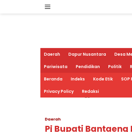
Langsung
ke
konten
Daerah
Dapur Nusantara
Desa M
Pariwisata
Pendidikan
Politik
R
Beranda
Indeks
Kode Etik
SOP 
Privacy Policy
Redaksi
Daerah
Pj Bupati Bantaeng