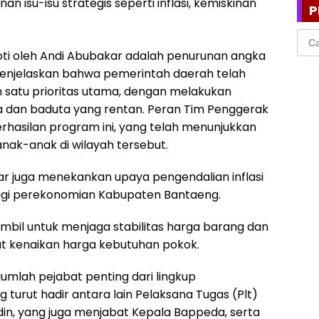
n isu-isu strategis seperti inflasi, kemiskinan
P
Cari
untu
oti oleh Andi Abubakar adalah penurunan angka
menjelaskan bahwa pemerintah daerah telah
 satu prioritas utama, dengan melakukan
ta dan baduta yang rentan. Peran Tim Penggerak
erhasilan program ini, yang telah menunjukkan
nak-anak di wilayah tersebut.
ar juga menekankan upaya pengendalian inflasi
bagi perekonomian Kabupaten Bantaeng.
iambil untuk menjaga stabilitas harga barang dan
t kenaikan harga kebutuhan pokok.
 sejumlah pejabat penting dari lingkup
turut hadir antara lain Pelaksana Tugas (Plt)
din, yang juga menjabat Kepala Bappeda, serta