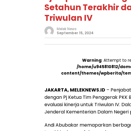
Setahun Terakhir da
Triwulan IV
Melek News
September 15, 2024
Warning
: Attempt to r
/home/u945810812/doma
content/themes/wpberita/tem
JAKARTA, MELEKNEWS.ID
– Penjabat
dengan Pj Ketua Tim Penggerak PKK 
evaluasi kinerja untuk Triwulan IV. Da
Jenderal Kementerian Dalam Negeri 
Andi Abubakar memaparkan berbaga