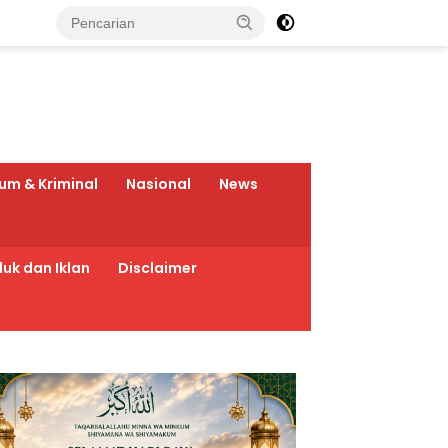
um & Kriminal
Nasional
News
uk dan Iklan
Disclaimer