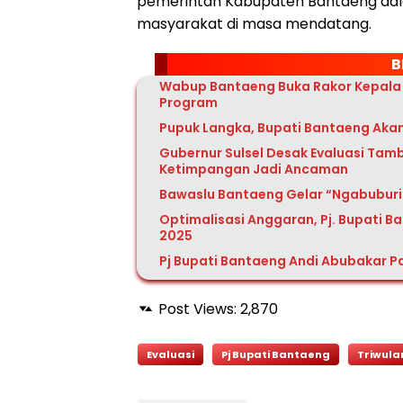
pemerintah Kabupaten Bantaeng dal
masyarakat di masa mendatang.
B
Wabup Bantaeng Buka Rakor Kepala D
Program
Pupuk Langka, Bupati Bantaeng Akan
Gubernur Sulsel Desak Evaluasi Ta
Ketimpangan Jadi Ancaman
Bawaslu Bantaeng Gelar “Ngabuburi
Optimalisasi Anggaran, Pj. Bupati B
2025
Pj Bupati Bantaeng Andi Abubakar Pa
Post Views:
2,870
Evaluasi
Pj Bupati Bantaeng
Triwulan