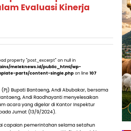
lam Evaluasi Kinerja
ead property "post_excerpt" on null in
ins/meleknews.id/public_html/wp-
plate-parts/content-single.php
on line
107
 (Pj) Bupati Bantaeng, Andi Abubakar, bersama
Bantaeng, Andi Raodhayanti menyelesaikan
lam acara yang digelar di Kantor Inspektur
pada Jumat (13/9/2024).
i capaian pemerintahan selama setahun