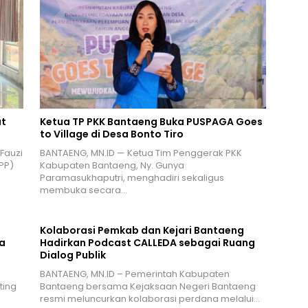
at
Ketua TP PKK Bantaeng Buka PUSPAGA Goes
to Village di Desa Bonto Tiro
 Fauzi
BANTAENG, MN.ID — Ketua Tim Penggerak PKK
PP)
Kabupaten Bantaeng, Ny. Gunya
Paramasukhaputri, menghadiri sekaligus
membuka secara…
Kolaborasi Pemkab dan Kejari Bantaeng
a
Hadirkan Podcast CALLEDA sebagai Ruang
Dialog Publik
BANTAENG, MN.ID – Pemerintah Kabupaten
ting
Bantaeng bersama Kejaksaan Negeri Bantaeng
resmi meluncurkan kolaborasi perdana melalui…