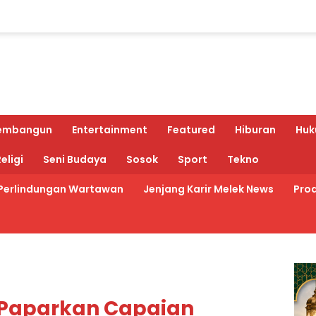
embangun
Entertainment
Featured
Hiburan
Huk
eligi
Seni Budaya
Sosok
Sport
Tekno
Perlindungan Wartawan
Jenjang Karir Melek News
Prod
 Paparkan Capaian