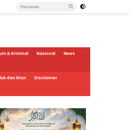
um & Kriminal
Nasional
News
uk dan Iklan
Disclaimer