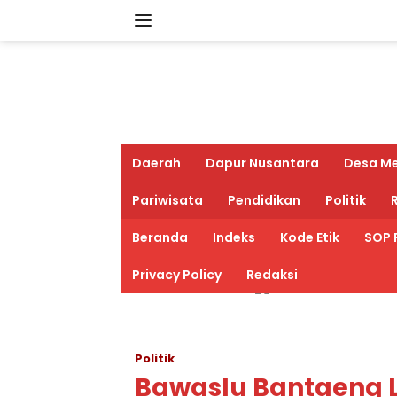
Langsung
ke
konten
Daerah
Dapur Nusantara
Desa M
Pariwisata
Pendidikan
Politik
R
Beranda
Indeks
Kode Etik
SOP 
Privacy Policy
Redaksi
Politik
Bawaslu Bantaeng