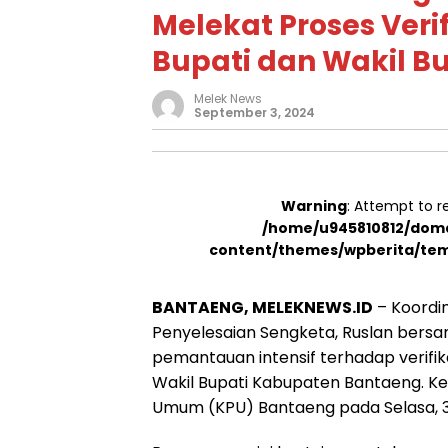
Melekat Proses Veri
Bupati dan Wakil B
Melek News
September 3, 2024
Warning
: Attempt to r
/home/u945810812/doma
content/themes/wpberita/tem
BANTAENG, MELEKNEWS.ID
– Koordi
Penyelesaian Sengketa, Ruslan bersam
pemantauan intensif terhadap verifik
Wakil Bupati Kabupaten Bantaeng. Keg
Umum (KPU) Bantaeng pada Selasa, 