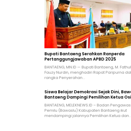
Bupati Bantaeng Serahkan Ranperda
Pertanggungjawaban APBD 2025
BANTAENG, MN.ID — Bupati Bantaeng, M. Fathul
Fauzy Nurdin, menghadiri Rapat Paripurna d
rangka Penyerahan…
Siswa Belajar Demokrasi Sejak Dini, Baw
Bantaeng Dampingi Pemilihan Ketua Os
BANTAENG, MELEKNEWS.ID – Badan Pengawas
Pemilu (Bawaslu) Kabupaten Bantaeng ikut
mendampingi jalannya Pemilihan Ketua dan