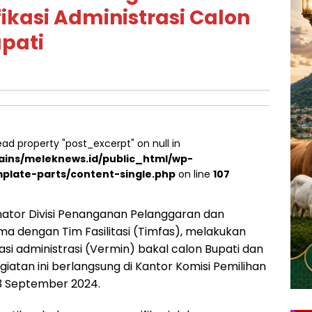
fikasi Administrasi Calon
upati
ead property "post_excerpt" on null in
ins/meleknews.id/public_html/wp-
plate-parts/content-single.php
on line
107
nator Divisi Penanganan Pelanggaran dan
a dengan Tim Fasilitasi (Timfas), melakukan
asi administrasi (Vermin) bakal calon Bupati dan
iatan ini berlangsung di Kantor Komisi Pemilihan
3 September 2024.