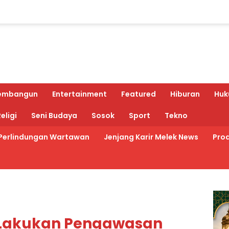
embangun
Entertainment
Featured
Hiburan
Huk
eligi
Seni Budaya
Sosok
Sport
Tekno
Perlindungan Wartawan
Jenjang Karir Melek News
Prod
 Lakukan Pengawasan