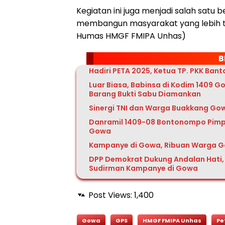
Kegiatan ini juga menjadi salah satu
membangun masyarakat yang lebih ta
Humas HMGF FMIPA Unhas)
B
Hadiri PETA 2025, Ketua TP. PKK Ban
Luar Biasa, Babinsa di Kodim 1409 G
Barang Bukti Sabu Diamankan
Sinergi TNI dan Warga Buakkang Go
Danramil 1409-08 Bontonompo Pimpin 
Gowa
Kampanye di Gowa, Ribuan Warga G
DPP Demokrat Dukung Andalan Hati, 
Sudirman Kampanye di Gowa
Post Views:
1,400
Gowa
GPS
HMGF FMIPA Unhas
Pe