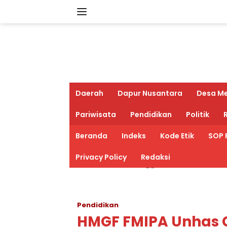
Langsung
ke
konten
Daerah
Dapur Nusantara
Desa M
Pariwisata
Pendidikan
Politik
R
Beranda
Indeks
Kode Etik
SOP 
Privacy Policy
Redaksi
Pendidikan
HMGF FMIPA Unhas Ge