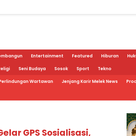
embangun
Entertainment
Featured
Hiburan
Huk
eligi
Seni Budaya
Sosok
Sport
Tekno
Perlindungan Wartawan
Jenjang Karir Melek News
Prod
lar GPS Sosialisasi,