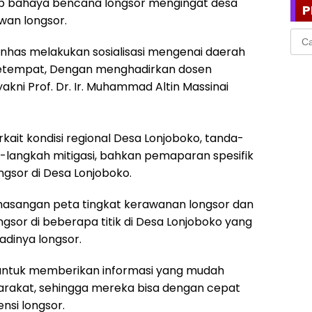
p bahaya bencana longsor mengingat desa
P
wan longsor.
Cari
untu
Unhas melakukan sosialisasi mengenai daerah
etempat, Dengan menghadirkan dosen
kni Prof. Dr. Ir. Muhammad Altin Massinai
ait kondisi regional Desa Lonjoboko, tanda-
-langkah mitigasi, bahkan pemaparan spesifik
gsor di Desa Lonjoboko.
masangan peta tingkat kerawanan longsor dan
sor di beberapa titik di Desa Lonjoboko yang
jadinya longsor.
untuk memberikan informasi yang mudah
rakat, sehingga mereka bisa dengan cepat
nsi longsor.