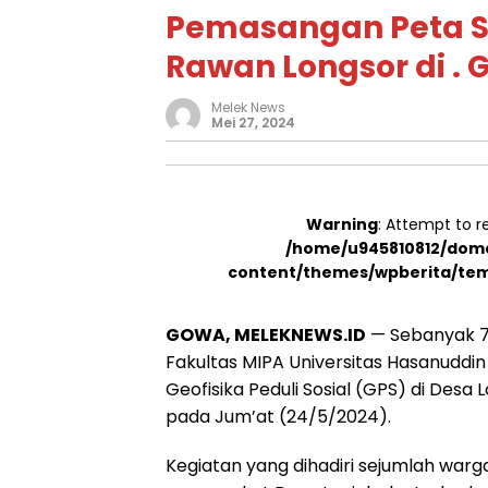
Pemasangan Peta S
Rawan Longsor di .
Melek News
Mei 27, 2024
Warning
: Attempt to r
/home/u945810812/doma
content/themes/wpberita/tem
GOWA, MELEKNEWS.ID
— Sebanyak 7
Fakultas MIPA Universitas Hasanudd
Geofisika Peduli Sosial (GPS) di Desa
pada Jum’at (24/5/2024).
Kegiatan yang dihadiri sejumlah warg