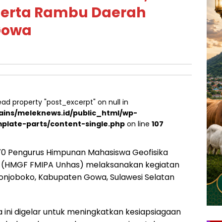
erta Rambu Daerah
 Gowa
ead property "post_excerpt" on null in
ins/meleknews.id/public_html/wp-
plate-parts/content-single.php
on line
107
0 Pengurus Himpunan Mahasiswa Geofisika
in (HMGF FMIPA Unhas) melaksanakan kegiatan
 Lonjoboko, Kabupaten Gowa, Sulawesi Selatan
a ini digelar untuk meningkatkan kesiapsiagaan