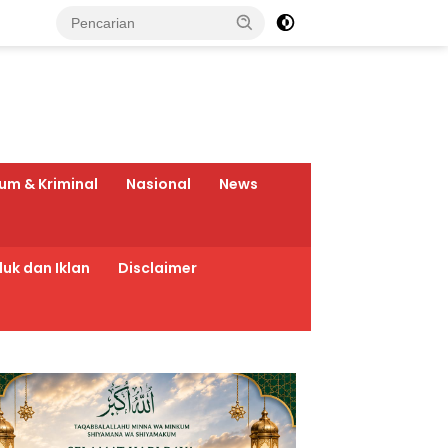
um & Kriminal
Nasional
News
uk dan Iklan
Disclaimer