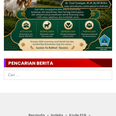
PENCARIAN BERITA
Cari
untuk:
Beranda
Indeks
Kode Etik