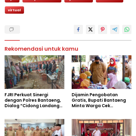
virtual
Rekomendasi untuk kamu
FJRI Perkuat Sinergi
Dijamin Pengobatan
dengan Polres Bantaeng,
Gratis, Bupati Bantaeng
Dialog “Cidong Landang”
Minta Warga Cek
Soroti Penegakan Hukum
Tuberkulosis
Tegas dan Humanis