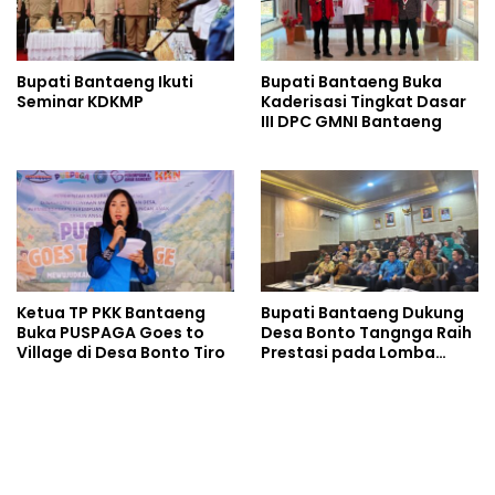
Bupati Bantaeng Ikuti
Bupati Bantaeng Buka
Seminar KDKMP
Kaderisasi Tingkat Dasar
III DPC GMNI Bantaeng
Ketua TP PKK Bantaeng
Bupati Bantaeng Dukung
Buka PUSPAGA Goes to
Desa Bonto Tangnga Raih
Village di Desa Bonto Tiro
Prestasi pada Lomba
Desa Tingkat Provinsi
Sulsel 2026