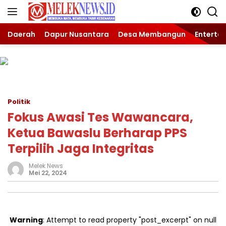
Langsung
ke
konten
Daerah
Dapur Nusantara
Desa Membangun
Enterta
Politik
Fokus Awasi Tes Wawancara,
Ketua Bawaslu Berharap PPS
Terpilih Jaga Integritas
Melek News
Mei 22, 2024
Warning
: Attempt to read property "post_excerpt" on null