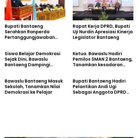
Bupati Bantaeng
Rapat Kerja DPRD, Bupati
Serahkan Ranperda
Uji Nurdin Apresiasi Kinerja
Pertanggungjawaban
Legislator Bantaeng
APBD 2025
Siswa Belajar Demokrasi
Ketua. Bawaslu Hadiri
Sejak Dini, Bawaslu
Pemilos SMAN 2 Bantaeng,
Bantaeng Dampingi
Tanamkan kesadaran
Pemilihan Ketua Osis
politik sejak din
Bawaslu Bantaeng Masuk
Bupati Bantaeng Hadiri
Sekolah, Tanamkan Nilai
Pelantikan Andi Ugi
Demokrasi ke Pelajar
Sebagai Anggota DPRD
Sulsel