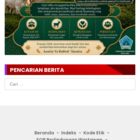
PENCARIAN BERITA
Cari
untuk:
Beranda
Indeks
Kode Etik
SOP Perlindungan Wartawan