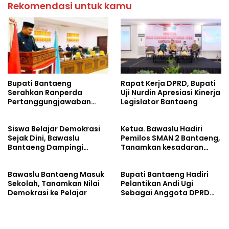
Rekomendasi untuk kamu
Bupati Bantaeng
Rapat Kerja DPRD, Bupati
Serahkan Ranperda
Uji Nurdin Apresiasi Kinerja
Pertanggungjawaban
Legislator Bantaeng
APBD 2025
Siswa Belajar Demokrasi
Ketua. Bawaslu Hadiri
Sejak Dini, Bawaslu
Pemilos SMAN 2 Bantaeng,
Bantaeng Dampingi
Tanamkan kesadaran
Pemilihan Ketua Osis
politik sejak din
Bawaslu Bantaeng Masuk
Bupati Bantaeng Hadiri
Sekolah, Tanamkan Nilai
Pelantikan Andi Ugi
Demokrasi ke Pelajar
Sebagai Anggota DPRD
Sulsel