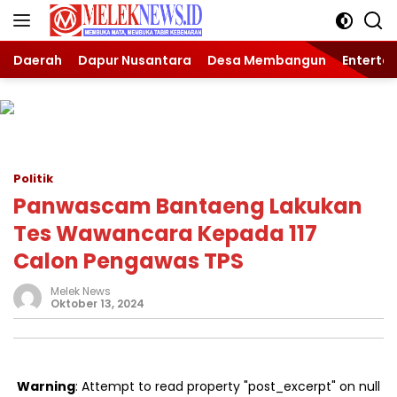
Langsung
ke
konten
Daerah
Dapur Nusantara
Desa Membangun
Enterta
Politik
Panwascam Bantaeng Lakukan
Tes Wawancara Kepada 117
Calon Pengawas TPS
Melek News
Oktober 13, 2024
Warning
: Attempt to read property "post_excerpt" on null