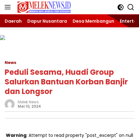
Langsung
ke
konten
Daerah
Dapur Nusantara
Desa Membangun
Enterta
News
Peduli Sesama, Huadi Group
Salurkan Bantuan Korban Banjir
dan Longsor
Melek News
Mei 10, 2024
Warning
: Attempt to read property "post_excerpt" on null