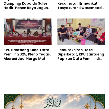
Dampingi Kapolda Sulsel
Kecamatan Ermes ikuti
Hadiri Panen Raya Jagung
Tasyakuran Swasembada
Serentak
Pangan Secara Virtual
KPU Bantaeng Kunci Data
Pemutakhiran Data
Pemilih 2025, Pleno Tegas,
Diperketat, KPU Bantaeng
Akurasi Jadi Harga Mati
Rapikan Data Pemilih di
Desa dan Kelurahan