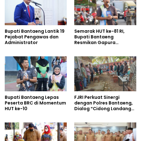
Bupati Bantaeng Lantik 19
Semarak HUT ke-81 RI,
Pejabat Pengawas dan
Bupati Bantaeng
Administrator
Resmikan Gapura
Kampung Bissampole
Bupati Bantaeng Lepas
FJRI Perkuat Sinergi
Peserta BRC di Momentum
dengan Polres Bantaeng,
HUT ke-10
Dialog “Cidong Landang”
Soroti Penegakan Hukum
Tegas dan Humanis