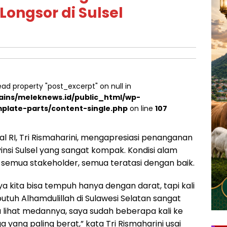
Longsor di Sulsel
ead property "post_excerpt" on null in
ins/meleknews.id/public_html/wp-
plate-parts/content-single.php
on line
107
al RI, Tri Rismaharini, mengapresiasi penanganan
nsi Sulsel yang sangat kompak. Kondisi alam
semua stakeholder, semua teratasi dengan baik.
ya kita bisa tempuh hanya dengan darat, tapi kali
 butuh Alhamdulillah di Sulawesi Selatan sangat
 lihat medannya, saya sudah beberapa kali ke
 yang paling berat,” kata Tri Rismaharini usai