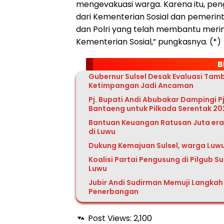
mengevakuasi warga. Karena itu, pen
dari Kementerian Sosial dan pemerint
dan Polri yang telah membantu meri
Kementerian Sosial,” pungkasnya. (*)
B
Gubernur Sulsel Desak Evaluasi Ta
Ketimpangan Jadi Ancaman
Pj. Bupati Andi Abubakar Dampingi Pj
Bantaeng untuk Pilkada Serentak 2
Bantuan Keuangan Ratusan Juta era 
di Luwu
Dukung Kemajuan Sulsel, warga Luw
Koalisi Partai Pengusung di Pilgub S
Luwu
Jubir Andi Sudirman Memuji Langkah 
Penerbangan
Post Views:
2,100