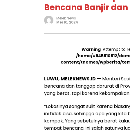
Bencana Banjir dan 
Melek News
Mei 10, 2024
Warning
: Attempt to r
/home/u945810812/doma
content/themes/wpberita/tem
LUWU, MELEKNEWS.ID
— Menteri Sosi
bencana dan tanggap darurat di Provi
yang berat, tapi karena kekompakan 
“Lokasinya sangat sulit karena biasan
ini tidak bisa, sehingga apa yang kita
kompak. Yang sebetulnya berat kalau
tempat bencana, ini salah satunya juga