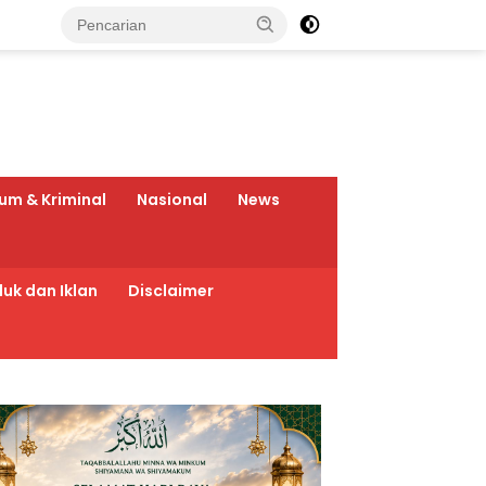
um & Kriminal
Nasional
News
uk dan Iklan
Disclaimer