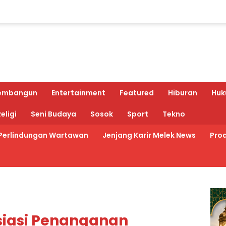
embangun
Entertainment
Featured
Hiburan
Huk
eligi
Seni Budaya
Sosok
Sport
Tekno
Perlindungan Wartawan
Jenjang Karir Melek News
Prod
siasi Penanganan