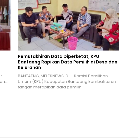
Pemutakhiran Data Diperketat, KPU
Bantaeng Rapikan Data Pemilih di Desa dan
Kelurahan
r
BANTAENG, MELEKNEWS.ID — Komisi Pemilihan
ran…
Umum (KPU) Kabupaten Bantaeng kembali turun
tangan merapikan data pemilih…