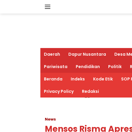
Langsung
ke
konten
Daerah
Dapur Nusantara
Desa M
Pariwisata
Pendidikan
Politik
R
Beranda
Indeks
Kode Etik
SOP 
Privacy Policy
Redaksi
News
Mensos Risma Apre