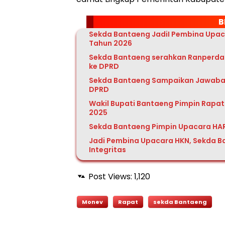
B
Sekda Bantaeng JadiI Pembina Upaca
Tahun 2026
Sekda Bantaeng serahkan Ranperda
ke DPRD
Sekda Bantaeng Sampaikan Jawaban
DPRD
Wakil Bupati Bantaeng Pimpin Rapat
2025
Sekda Bantaeng Pimpin Upacara HA
Jadi Pembina Upacara HKN, Sekda Ba
Integritas
Post Views:
1,120
Monev
Rapat
sekda Bantaeng