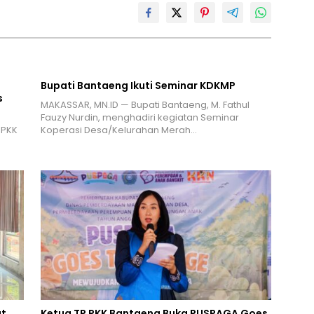
Bupati Bantaeng Ikuti Seminar KDKMP
s
MAKASSAR, MN.ID — Bupati Bantaeng, M. Fathul
Fauzy Nurdin, menghadiri kegiatan Seminar
 PKK
Koperasi Desa/Kelurahan Merah…
at
Ketua TP PKK Bantaeng Buka PUSPAGA Goes