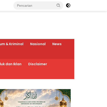
um & Kriminal
Nasional
News
uk dan Iklan
Disclaimer