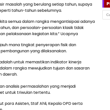
P
sir masalah yang berulang setiap tahun, supaya
n seperti tahun-tahun sebelumnya.
Cari
untu
n kita semua dalam rangka mengantisipasi adanya
tahun, dan persoalan-persoalan klasik tidak
anan pelaksanaan kegiatan kita.” Ucapnya
ejauh mana tingkat penyerapan fisik dan
n pembangunan yang dilaksanakan.
adalah untuk memastikan indikator kinerja
 dalam rangka mewujudkan tujuan dan sasaran
n daerah.
ukan analisis permasalahan yang menjadi
 untuk triwulan tertentu.
 para Asisten, Staf Ahli, Kepala OPD serta
en