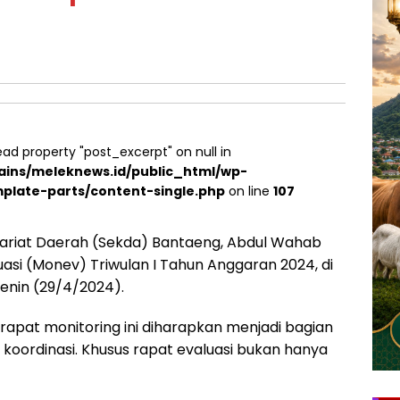
ead property "post_excerpt" on null in
ins/meleknews.id/public_html/wp-
plate-parts/content-single.php
on line
107
ariat Daerah (Sekda) Bantaeng, Abdul Wahab
si (Monev) Triwulan I Tahun Anggaran 2024, di
enin (29/4/2024).
at monitoring ini diharapkan menjadi bagian
koordinasi. Khusus rapat evaluasi bukan hanya