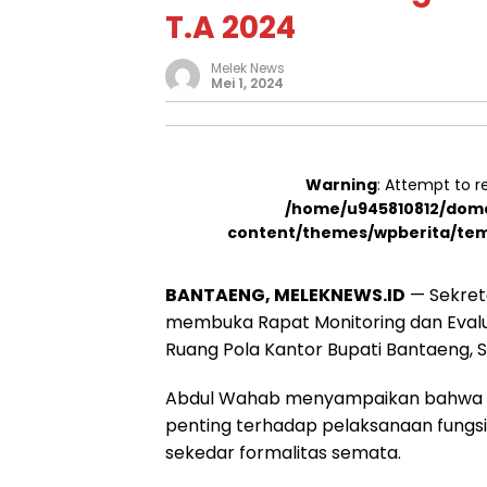
T.A 2024
Melek News
Mei 1, 2024
Warning
: Attempt to r
/home/u945810812/doma
content/themes/wpberita/tem
BANTAENG, MELEKNEWS.ID
— Sekret
membuka Rapat Monitoring dan Evalua
Ruang Pola Kantor Bupati Bantaeng, S
Abdul Wahab menyampaikan bahwa rap
penting terhadap pelaksanaan fungsi 
sekedar formalitas semata.