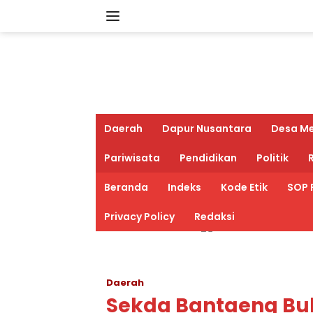
Langsung
ke
konten
Daerah
Dapur Nusantara
Desa M
Pariwisata
Pendidikan
Politik
R
Beranda
Indeks
Kode Etik
SOP 
Privacy Policy
Redaksi
Daerah
Sekda Bantaeng Buk