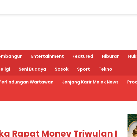
embangun
Entertainment
Featured
Hiburan
Huk
eligi
Seni Budaya
Sosok
Sport
Tekno
Perlindungan Wartawan
Jenjang Karir Melek News
Prod
a Rapat Monev Triwulan I