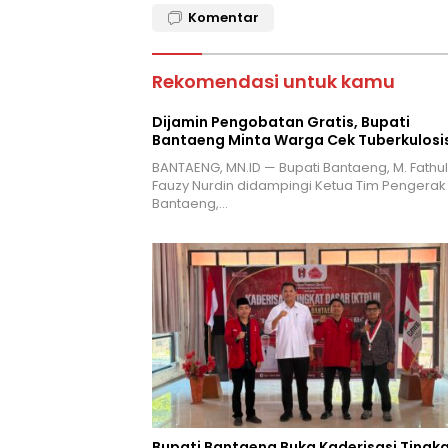
Komentar
Rekomendasi untuk kamu
Dijamin Pengobatan Gratis, Bupati
Bantaeng Minta Warga Cek Tuberkulosi
BANTAENG, MN.ID — Bupati Bantaeng, M. Fathul
Fauzy Nurdin didampingi Ketua Tim Pengerak
Bantaeng,…
Bupati Bantaeng Buka Kaderisasi Tingk