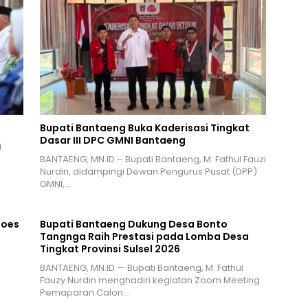
Bupati Bantaeng Buka Kaderisasi Tingkat
Dasar III DPC GMNI Bantaeng
l
BANTAENG, MN.ID – Bupati Bantaeng, M. Fathul Fauzi
Nurdin, didampingi Dewan Pengurus Pusat (DPP)
GMNI,…
Goes
Bupati Bantaeng Dukung Desa Bonto
Tangnga Raih Prestasi pada Lomba Desa
Tingkat Provinsi Sulsel 2026
BANTAENG, MN.ID — Bupati Bantaeng, M. Fathul
Fauzy Nurdin menghadiri kegiatan Zoom Meeting
Pemaparan Calon…