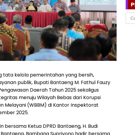
P
Cari
untu
 tata kelola pemerintahan yang bersih,
ayanan publik, Bupati Bantaeng M. Fathul Fauzy
 Pengawasan Daerah Tahun 2025 sekaligus
ritas menuju Wilayah Bebas dari Korupsi
an Melayani (WBBM) di Kantor Inspektorat
vember 2025.
din bersama Ketua DPRD Bantaeng, H. Budi
i Bantaeng, Bambang Supriyono hadir bersama