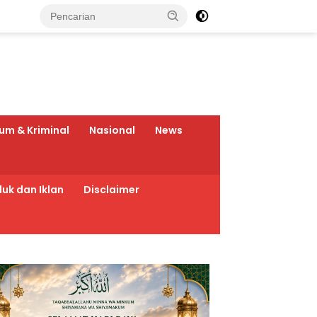
um & Kriminal
Nasional
News
uk dan Iklan
Disclaimer