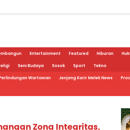
embangun
Entertainment
Featured
Hiburan
Huk
eligi
Seni Budaya
Sosok
Sport
Tekno
Perlindungan Wartawan
Jenjang Karir Melek News
Prod
angan Zona Integritas,