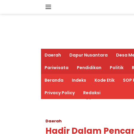
Langsung
ke
konten
Daerah
Dapur Nusantara
Desa M
Pariwisata
Pendidikan
Politik
R
Beranda
Indeks
Kode Etik
SOP 
Privacy Policy
Redaksi
Daerah
Hadir Dalam Pencan