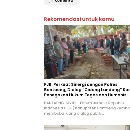
Komentar
Rekomendasi untuk kamu
FJRI Perkuat Sinergi dengan Polres
Bantaeng, Dialog “Cidong Landang” Sor
Penegakan Hukum Tegas dan Humanis
BANTAENG, MN.ID – Forum Jurnalis Republik
Indonesia (FJRI) Kabupaten Bantaeng kembal
membuka ruang dialog publik…