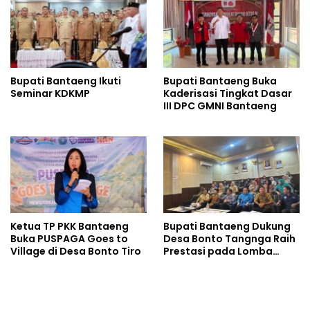
Bupati Bantaeng Ikuti
Bupati Bantaeng Buka
Seminar KDKMP
Kaderisasi Tingkat Dasar
III DPC GMNI Bantaeng
Ketua TP PKK Bantaeng
Bupati Bantaeng Dukung
Buka PUSPAGA Goes to
Desa Bonto Tangnga Raih
Village di Desa Bonto Tiro
Prestasi pada Lomba
Desa Tingkat Provinsi
Sulsel 2026