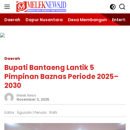
Langsung
ke
konten
Daerah
Dapur Nusantara
Desa Membangun
Enterta
Daerah
Bupati Bantaeng Lantik 5
Pimpinan Baznas Periode 2025–
2030
Melek News
November 3, 2025
Editor :
Agusdin
| Penulis :
Rafli