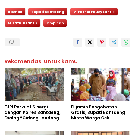
Baznas
Bupati Bantaeng
M. Fathul Fauzy Lantik
M. Fathul Lantik
Pimpinan
Rekomendasi untuk kamu
FJRI Perkuat Sinergi
Dijamin Pengobatan
dengan Polres Bantaeng,
Gratis, Bupati Bantaeng
Dialog “Cidong Landang”
Minta Warga Cek
Soroti Penegakan Hukum
Tuberkulosis
Tegas dan Humanis