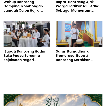
Wabup Bantaeng
Bupati Bantaeng Ajak
Dampingi Rombongan
Warga Jadikan Idul Adha
Jamaah Calon Haji di
Sebagai Momentum
Embarkasi
Membangun Bantaeng
Bangkit
lBupati Bantaeng Hadiri
Safari Ramadhan di
Buka Puasa Bersama
Eremerasa, Bupati
Kejaksaan Negeri
Bantaeng Serahkan
Bantaeng
Bantuan untuk Masjid
Nurul Muttaqin