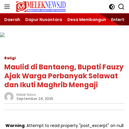
Langsung
ke
konten
Daerah
Dapur Nusantara
Desa Membangun
Enterta
Religi
Maulid di Bantaeng, Bupati Fauzy
Ajak Warga Perbanyak Selawat
dan Ikuti Maghrib Mengaji
Melek News
September 24, 2025
Warning
: Attempt to read property "post_excerpt" on null