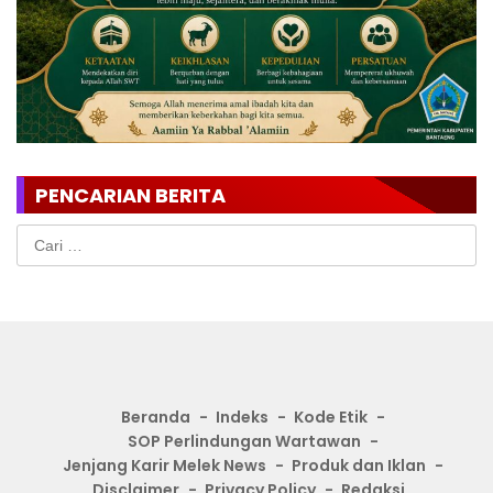
PENCARIAN BERITA
Cari
untuk:
Beranda
Indeks
Kode Etik
SOP Perlindungan Wartawan
Jenjang Karir Melek News
Produk dan Iklan
Disclaimer
Privacy Policy
Redaksi