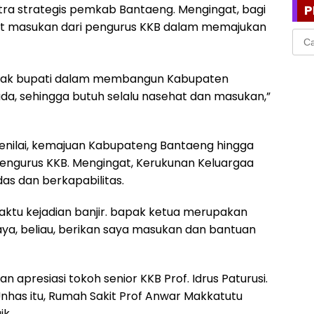
P
tra strategis pemkab Bantaeng. Mengingat, bagi
dapat masukan dari pengurus KKB dalam memajukan
Cari
untu
 pak bupati dalam membangun Kabupaten
a, sehingga butuh selalu nasehat dan masukan,”
 menilai, kemajuan Kabupateng Bantaeng hingga
 pengurus KKB. Mengingat, Kerukunan Keluargaa
as dan berkapabilitas.
waktu kejadian banjir. bapak ketua merupakan
a, beliau, berikan saya masukan dan bantuan
 apresiasi tokoh senior KKB Prof. Idrus Paturusi.
Unhas itu, Rumah Sakit Prof Anwar Makkatutu
ik.