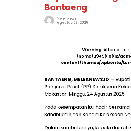
Bantaeng
Melek News
Agustus 25, 2025
Warning
: Attempt to r
/home/u945810812/doma
content/themes/wpberita/tem
BANTAENG, MELEKNEWS.ID
— Bupati 
Pengurus Pusat (PP) Kerukunan Keluar
Makassar, Minggu, 24 Agustus 2025.
Pada kesempatan itu, hadir bersama B
Sahabuddin dan Kepala Kejaksaan Nege
Dalam sambutannya, kepala daerah yan