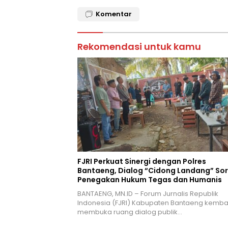
Komentar
Rekomendasi untuk kamu
FJRI Perkuat Sinergi dengan Polres
Bantaeng, Dialog “Cidong Landang” Sor
Penegakan Hukum Tegas dan Humanis
BANTAENG, MN.ID – Forum Jurnalis Republik
Indonesia (FJRI) Kabupaten Bantaeng kembal
membuka ruang dialog publik…