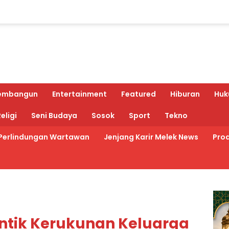
embangun
Entertainment
Featured
Hiburan
Huk
eligi
Seni Budaya
Sosok
Sport
Tekno
Perlindungan Wartawan
Jenjang Karir Melek News
Prod
ntik Kerukunan Keluarga