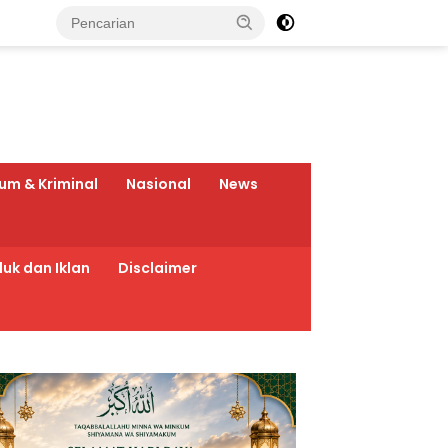
um & Kriminal
Nasional
News
uk dan Iklan
Disclaimer