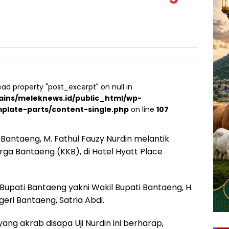
ead property "post_excerpt" on null in
ins/meleknews.id/public_html/wp-
plate-parts/content-single.php
on line
107
Bantaeng, M. Fathul Fauzy Nurdin melantik
ga Bantaeng (KKB), di Hotel Hyatt Place
upati Bantaeng yakni Wakil Bupati Bantaeng, H.
ri Bantaeng, Satria Abdi.
g akrab disapa Uji Nurdin ini berharap,