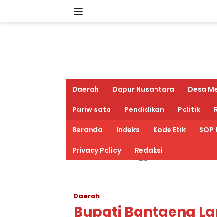
Langsung
ke
konten
Daerah
Dapur Nusantara
Desa M
Pariwisata
Pendidikan
Politik
R
Beranda
Indeks
Kode Etik
SOP 
Privacy Policy
Redaksi
Daerah
Bupati Bantaeng La