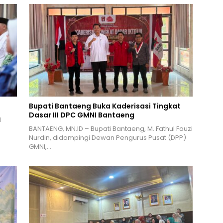
Bupati Bantaeng Buka Kaderisasi Tingkat
Dasar III DPC GMNI Bantaeng
l
BANTAENG, MN.ID – Bupati Bantaeng, M. Fathul Fauzi
Nurdin, didampingi Dewan Pengurus Pusat (DPP)
GMNI,…