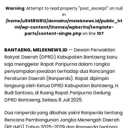
Warning
: Attempt to read property "post_excerpt" on null
in
/home/u945810812/domains/meleknews.id/public_ht
ml/wp-content/themes/wpberita/template-
parts/content-single.php
on line
107
BANTAENG, MELEKNEWS.ID
— Dewan Perwakilan
Rakyat Daerah (DPRD) Kabupaten Bantaeng baru
saja menggelar Rapat Paripurna dalam rangka
penyampaian jawaban terhadap dua Rancangan
Peraturan Daerah (Ranperda). Rapat dipimpin
langsung oleh Ketua DPRD Kabupaten Bantaeng, H.
Budi Santoso, di Ruang Rapat Paripurna Gedung
DPRD Bantaeng, Selasa, 8 Juli 2025.
Dua ranperda yang dibahas yakni Ranperda tentang
Rencana Pembangunan Jangka Menengah Daerah
(RPJMD) Tahun 2025–2029 dan Ranperda tentang