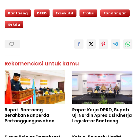
Bantaeng
DPRD
Eksekutif
Fraksi
Pandangan
Sekda
Rekomendasi untuk kamu
Bupati Bantaeng
Rapat Kerja DPRD, Bupati
Serahkan Ranperda
Uji Nurdin Apresiasi Kinerja
Pertanggungjawaban
Legislator Bantaeng
APBD 2025
Siswa Belajar Demokrasi
Ketua. Bawaslu Hadiri